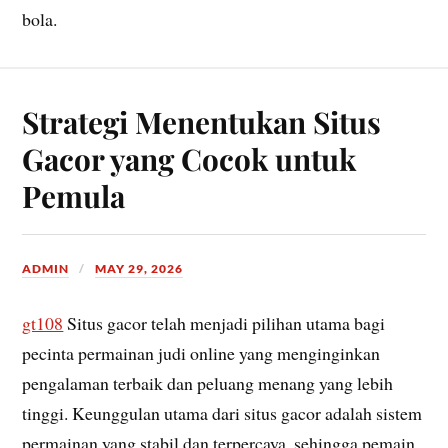
bola.
Strategi Menentukan Situs
Gacor yang Cocok untuk
Pemula
ADMIN
MAY 29, 2026
gt108
Situs gacor telah menjadi pilihan utama bagi
pecinta permainan judi online yang menginginkan
pengalaman terbaik dan peluang menang yang lebih
tinggi. Keunggulan utama dari situs gacor adalah sistem
permainan yang stabil dan terpercaya, sehingga pemain