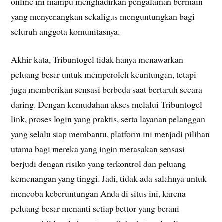
online ini mampu menghadirkan pengalaman bermain
yang menyenangkan sekaligus menguntungkan bagi
seluruh anggota komunitasnya.
Akhir kata, Tribuntogel tidak hanya menawarkan
peluang besar untuk memperoleh keuntungan, tetapi
juga memberikan sensasi berbeda saat bertaruh secara
daring. Dengan kemudahan akses melalui Tribuntogel
link, proses login yang praktis, serta layanan pelanggan
yang selalu siap membantu, platform ini menjadi pilihan
utama bagi mereka yang ingin merasakan sensasi
berjudi dengan risiko yang terkontrol dan peluang
kemenangan yang tinggi. Jadi, tidak ada salahnya untuk
mencoba keberuntungan Anda di situs ini, karena
peluang besar menanti setiap bettor yang berani