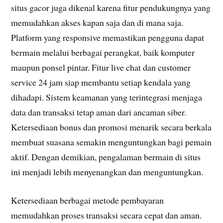
situs gacor juga dikenal karena fitur pendukungnya yang
memudahkan akses kapan saja dan di mana saja.
Platform yang responsive memastikan pengguna dapat
bermain melalui berbagai perangkat, baik komputer
maupun ponsel pintar. Fitur live chat dan customer
service 24 jam siap membantu setiap kendala yang
dihadapi. Sistem keamanan yang terintegrasi menjaga
data dan transaksi tetap aman dari ancaman siber.
Ketersediaan bonus dan promosi menarik secara berkala
membuat suasana semakin menguntungkan bagi pemain
aktif. Dengan demikian, pengalaman bermain di situs
ini menjadi lebih menyenangkan dan menguntungkan.
Ketersediaan berbagai metode pembayaran
memudahkan proses transaksi secara cepat dan aman.