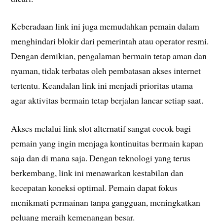
Keberadaan link ini juga memudahkan pemain dalam
menghindari blokir dari pemerintah atau operator resmi.
Dengan demikian, pengalaman bermain tetap aman dan
nyaman, tidak terbatas oleh pembatasan akses internet
tertentu. Keandalan link ini menjadi prioritas utama
agar aktivitas bermain tetap berjalan lancar setiap saat.
Akses melalui link slot alternatif sangat cocok bagi
pemain yang ingin menjaga kontinuitas bermain kapan
saja dan di mana saja. Dengan teknologi yang terus
berkembang, link ini menawarkan kestabilan dan
kecepatan koneksi optimal. Pemain dapat fokus
menikmati permainan tanpa gangguan, meningkatkan
peluang meraih kemenangan besar.