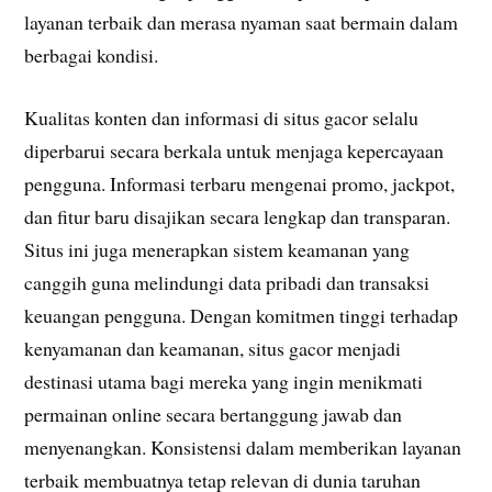
layanan terbaik dan merasa nyaman saat bermain dalam
berbagai kondisi.
Kualitas konten dan informasi di situs gacor selalu
diperbarui secara berkala untuk menjaga kepercayaan
pengguna. Informasi terbaru mengenai promo, jackpot,
dan fitur baru disajikan secara lengkap dan transparan.
Situs ini juga menerapkan sistem keamanan yang
canggih guna melindungi data pribadi dan transaksi
keuangan pengguna. Dengan komitmen tinggi terhadap
kenyamanan dan keamanan, situs gacor menjadi
destinasi utama bagi mereka yang ingin menikmati
permainan online secara bertanggung jawab dan
menyenangkan. Konsistensi dalam memberikan layanan
terbaik membuatnya tetap relevan di dunia taruhan