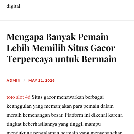
digital.
Mengapa Banyak Pemain
Lebih Memilih Situs Gacor
Terpercaya untuk Bermain
ADMIN
MAY 21, 2026
toto slot 4d
Situs gacor menawarkan berbagai
keunggulan yang memanjakan para pemain dalam
meraih kemenangan besar. Platform ini dikenal karena
tingkat keberhasilannya yang tinggi, mampu
mendukung pengalaman bermain yang menyenangkan