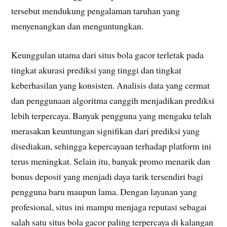
tersebut mendukung pengalaman taruhan yang
menyenangkan dan menguntungkan.
Keunggulan utama dari situs bola gacor terletak pada
tingkat akurasi prediksi yang tinggi dan tingkat
keberhasilan yang konsisten. Analisis data yang cermat
dan penggunaan algoritma canggih menjadikan prediksi
lebih terpercaya. Banyak pengguna yang mengaku telah
merasakan keuntungan signifikan dari prediksi yang
disediakan, sehingga kepercayaan terhadap platform ini
terus meningkat. Selain itu, banyak promo menarik dan
bonus deposit yang menjadi daya tarik tersendiri bagi
pengguna baru maupun lama. Dengan layanan yang
profesional, situs ini mampu menjaga reputasi sebagai
salah satu situs bola gacor paling terpercaya di kalangan