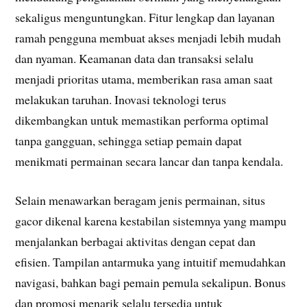
sekaligus menguntungkan. Fitur lengkap dan layanan
ramah pengguna membuat akses menjadi lebih mudah
dan nyaman. Keamanan data dan transaksi selalu
menjadi prioritas utama, memberikan rasa aman saat
melakukan taruhan. Inovasi teknologi terus
dikembangkan untuk memastikan performa optimal
tanpa gangguan, sehingga setiap pemain dapat
menikmati permainan secara lancar dan tanpa kendala.
Selain menawarkan beragam jenis permainan, situs
gacor dikenal karena kestabilan sistemnya yang mampu
menjalankan berbagai aktivitas dengan cepat dan
efisien. Tampilan antarmuka yang intuitif memudahkan
navigasi, bahkan bagi pemain pemula sekalipun. Bonus
dan promosi menarik selalu tersedia untuk