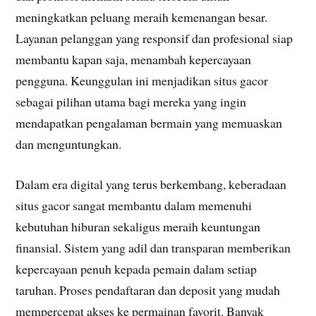
meningkatkan peluang meraih kemenangan besar.
Layanan pelanggan yang responsif dan profesional siap
membantu kapan saja, menambah kepercayaan
pengguna. Keunggulan ini menjadikan situs gacor
sebagai pilihan utama bagi mereka yang ingin
mendapatkan pengalaman bermain yang memuaskan
dan menguntungkan.
Dalam era digital yang terus berkembang, keberadaan
situs gacor sangat membantu dalam memenuhi
kebutuhan hiburan sekaligus meraih keuntungan
finansial. Sistem yang adil dan transparan memberikan
kepercayaan penuh kepada pemain dalam setiap
taruhan. Proses pendaftaran dan deposit yang mudah
mempercepat akses ke permainan favorit. Banyak