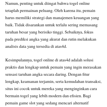
Namun, penting untuk diingat bahwa togel online
tetaplah permainan peluang. Oleh karena itu, pemain
harus memiliki strategi dan manajemen keuangan yang
baik. Tidak disarankan untuk terlalu sering memasang
taruhan besar yang berisiko tinggi. Sebaiknya, fokus
pada prediksi angka yang akurat dan rutin melakukan
analisis data yang tersedia di atas4d.
Kesimpulannya, togel online di atas4d adalah solusi
praktis dan lengkap untuk pemain yang ingin merasakan
sensasi taruhan angka secara daring. Dengan fitur
lengkap, keamanan terjamin, serta kemudahan transaksi,
situs ini cocok untuk mereka yang menginginkan cara
bermain togel yang lebih modern dan efisien. Bagi
pemain game slot yang sedang mencari alternatif