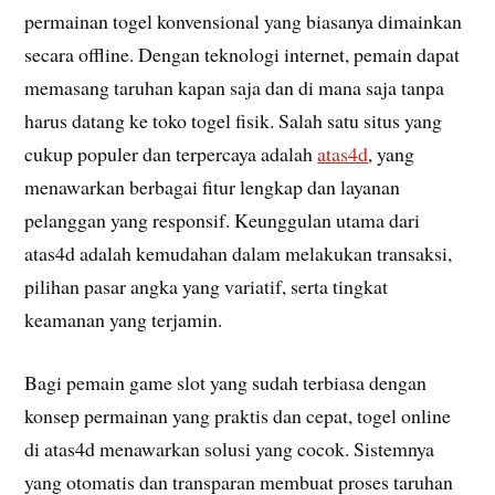
permainan togel konvensional yang biasanya dimainkan
secara offline. Dengan teknologi internet, pemain dapat
memasang taruhan kapan saja dan di mana saja tanpa
harus datang ke toko togel fisik. Salah satu situs yang
cukup populer dan terpercaya adalah
atas4d
, yang
menawarkan berbagai fitur lengkap dan layanan
pelanggan yang responsif. Keunggulan utama dari
atas4d adalah kemudahan dalam melakukan transaksi,
pilihan pasar angka yang variatif, serta tingkat
keamanan yang terjamin.
Bagi pemain game slot yang sudah terbiasa dengan
konsep permainan yang praktis dan cepat, togel online
di atas4d menawarkan solusi yang cocok. Sistemnya
yang otomatis dan transparan membuat proses taruhan