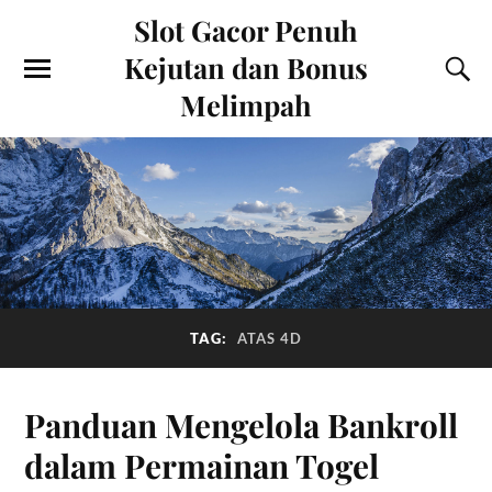
Slot Gacor Penuh
Kejutan dan Bonus
Melimpah
TAG:
ATAS 4D
Panduan Mengelola Bankroll
dalam Permainan Togel