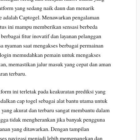
latform yang sedang naik daun dan menarik
ine adalah Captogel. Menawarkan pengalaman
itus ini mampu memberikan sensasi berbeda
erbagai fitur inovatif dan layanan pelanggan
asa nyaman saat mengakses berbagai permainan
l login memudahkan pemain untuk mengakses
tan, memastikan jalur masuk yang cepat dan aman
ran terbaru.
tform ini terletak pada keakuratan prediksi yang
dalkan cap togel sebagai alat bantu utama untuk
i yang akurat dan terbaru sangat membantu dalam
gga tidak mengherankan jika banyak pengguna
ayanan yang ditawarkan. Dengan tampilan
ses navigasi menjadi lebih menyenangkan dan