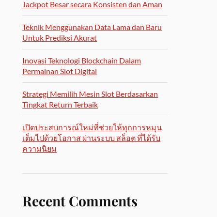
Jackpot Besar secara Konsisten dan Aman
Teknik Menggunakan Data Lama dan Baru
Untuk Prediksi Akurat
Inovasi Teknologi Blockchain Dalam
Permainan Slot Digital
Strategi Memilih Mesin Slot Berdasarkan
Tingkat Return Terbaik
เปิดประสบการณ์ใหม่ที่ช่วยให้ทุกการหมุน
เต็มไปด้วยโอกาส ผ่านระบบ สล็อต ที่ได้รับ
ความนิยม
Recent Comments