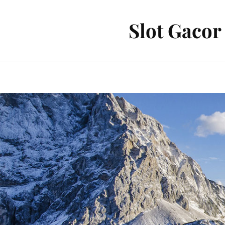
Slot Gaco