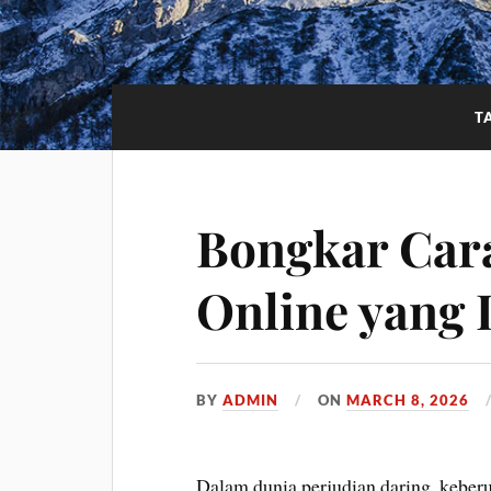
T
Bongkar Car
Online yang 
BY
ADMIN
ON
MARCH 8, 2026
Dalam dunia perjudian daring, keberu