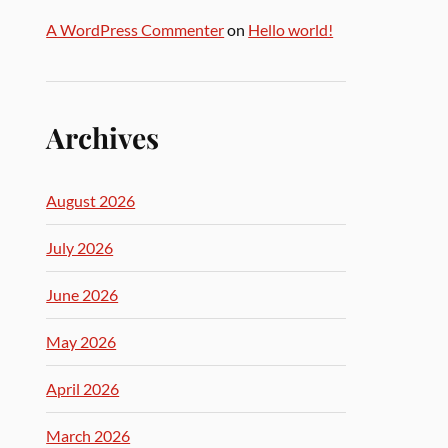
A WordPress Commenter
on
Hello world!
Archives
August 2026
July 2026
June 2026
May 2026
April 2026
March 2026