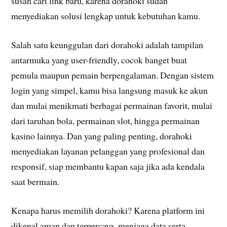
susah cari link baru, karena dorahoki sudah
menyediakan solusi lengkap untuk kebutuhan kamu.
Salah satu keunggulan dari dorahoki adalah tampilan
antarmuka yang user-friendly, cocok banget buat
pemula maupun pemain berpengalaman. Dengan sistem
login yang simpel, kamu bisa langsung masuk ke akun
dan mulai menikmati berbagai permainan favorit, mulai
dari taruhan bola, permainan slot, hingga permainan
kasino lainnya. Dan yang paling penting, dorahoki
menyediakan layanan pelanggan yang profesional dan
responsif, siap membantu kapan saja jika ada kendala
saat bermain.
Kenapa harus memilih dorahoki? Karena platform ini
dikenal aman dan terpercaya, menjaga data serta