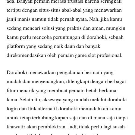
ada. Banyak pemain merasa frustasi karena seringkali
tertipu dengan situs-situs abal-abal yang menawarkan
janji manis namun tidak pernah nyata. Nah, jika kamu
sedang mencari solusi yang praktis dan aman, mungkin
kamu perlu mencoba peruntungan di dorahoki, sebuah
platform yang sedang naik daun dan banyak
direkomendasikan oleh pemain game slot profesional.
Dorahoki menawarkan pengalaman bermain yang
mudah dan menyenangkan, dilengkapi dengan berbagai
fitur menarik yang membuat pemain betah berlama-
lama. Selain itu, aksesnya yang mudah melalui dorahoki
login dan link alternatif dorahoki memudahkan kamu
untuk tetap terhubung kapan saja dan di mana saja tanpa
khawatir akan pemblokiran. Jadi, tidak perlu lagi susah-