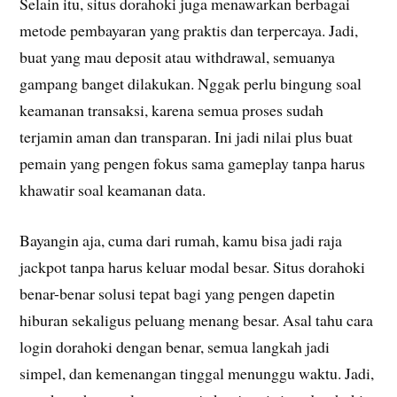
Selain itu, situs dorahoki juga menawarkan berbagai
metode pembayaran yang praktis dan terpercaya. Jadi,
buat yang mau deposit atau withdrawal, semuanya
gampang banget dilakukan. Nggak perlu bingung soal
keamanan transaksi, karena semua proses sudah
terjamin aman dan transparan. Ini jadi nilai plus buat
pemain yang pengen fokus sama gameplay tanpa harus
khawatir soal keamanan data.
Bayangin aja, cuma dari rumah, kamu bisa jadi raja
jackpot tanpa harus keluar modal besar. Situs dorahoki
benar-benar solusi tepat bagi yang pengen dapetin
hiburan sekaligus peluang menang besar. Asal tahu cara
login dorahoki dengan benar, semua langkah jadi
simpel, dan kemenangan tinggal menunggu waktu. Jadi,