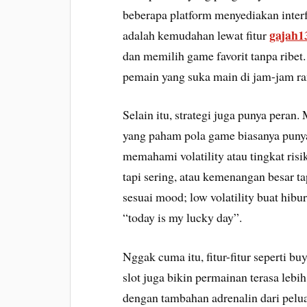
beberapa platform menyediakan interf
gajah1
adalah kemudahan lewat fitur
dan memilih game favorit tanpa ribet.
pemain yang suka main di jam-jam ran
Selain itu, strategi juga punya peran
yang paham pola game biasanya punya
memahami volatility atau tingkat r
tapi sering, atau kemenangan besar ta
sesuai mood; low volatility buat hibur
“today is my lucky day”.
Nggak cuma itu, fitur-fitur seperti bu
slot juga bikin permainan terasa lebi
dengan tambahan adrenalin dari pelu