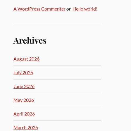
A WordPress Commenter
on
Hello world!
Archives
August 2026
July 2026
June 2026
May 2026
April 2026
March 2026