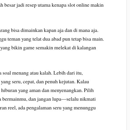
h besar jadi resep utama kenapa slot online makin
karang bisa dimainkan kapan aja dan di mana aja.
gu teman yang telat dua abad pun tetap bisa main.
lus yang bikin game semakin melekat di kalangan
 soal menang atau kalah. Lebih dari itu,
 yang seru, cepat, dan penuh kejutan. Kalau
di hiburan yang aman dan menyenangkan. Pilih
ya bermainmu, dan jangan lupa—selalu nikmati
taran reel, ada pengalaman seru yang menunggu