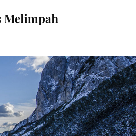
s Melimpah