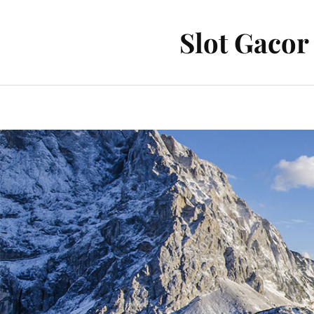
Slot Gaco