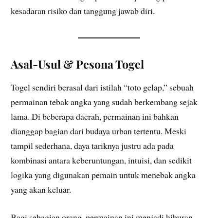
kesadaran risiko dan tanggung jawab diri.
Asal-Usul & Pesona Togel
Togel sendiri berasal dari istilah “toto gelap,” sebuah
permainan tebak angka yang sudah berkembang sejak
lama. Di beberapa daerah, permainan ini bahkan
dianggap bagian dari budaya urban tertentu. Meski
tampil sederhana, daya tariknya justru ada pada
kombinasi antara keberuntungan, intuisi, dan sedikit
logika yang digunakan pemain untuk menebak angka
yang akan keluar.
Bagi sebagian orang, permainan ini menjadi hiburan