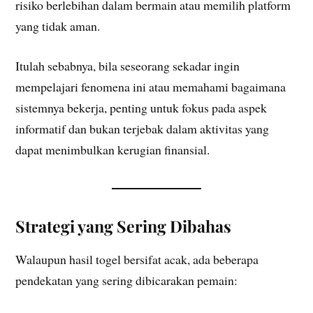
risiko berlebihan dalam bermain atau memilih platform
yang tidak aman.
Itulah sebabnya, bila seseorang sekadar ingin
mempelajari fenomena ini atau memahami bagaimana
sistemnya bekerja, penting untuk fokus pada aspek
informatif dan bukan terjebak dalam aktivitas yang
dapat menimbulkan kerugian finansial.
Strategi yang Sering Dibahas
Walaupun hasil togel bersifat acak, ada beberapa
pendekatan yang sering dibicarakan pemain: