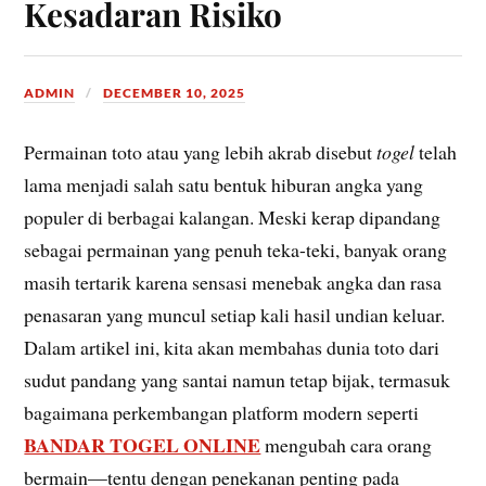
Kesadaran Risiko
ADMIN
DECEMBER 10, 2025
Permainan toto atau yang lebih akrab disebut
togel
telah
lama menjadi salah satu bentuk hiburan angka yang
populer di berbagai kalangan. Meski kerap dipandang
sebagai permainan yang penuh teka-teki, banyak orang
masih tertarik karena sensasi menebak angka dan rasa
penasaran yang muncul setiap kali hasil undian keluar.
Dalam artikel ini, kita akan membahas dunia toto dari
sudut pandang yang santai namun tetap bijak, termasuk
bagaimana perkembangan platform modern seperti
BANDAR TOGEL ONLINE
mengubah cara orang
bermain—tentu dengan penekanan penting pada