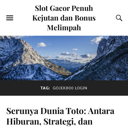
Slot Gacor Penuh
Kejutan dan Bonus
Melimpah
TAG:
GOJEK800 LOGIN
Serunya Dunia Toto: Antara
Hiburan, Strategi, dan