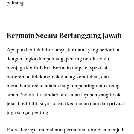
peluang.
Bermain Secara Bertanggung Jawab
Apa pun bentuk hiburannya, terutama yang berkaitan
dengan angka dan peluang, penting untuk selalu
menjaga kontrol diri. Bermain tanpa ekspektasi
berlebihan, tidak memakai uang kebutuhan, dan
memahami risiko adalah langkah penting untuk tetap
aman. Selain itu, hindari situs atau layanan yang tidak
jelas kredibilitasnya, karena keamanan data dan privasi
juga sangat penting.
Pada akhirnya, memahami permainan toto bisa menjadi