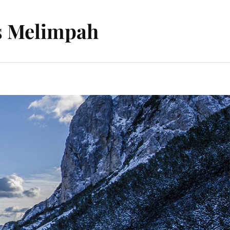
s Melimpah