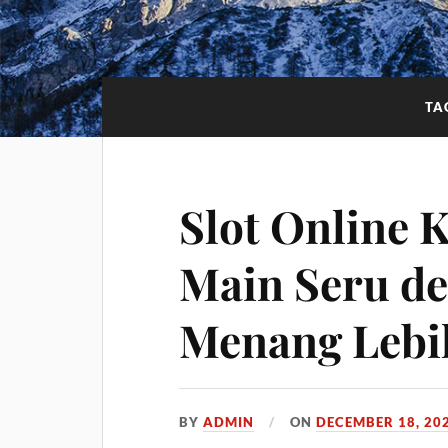
TA
Slot Online K
Main Seru d
Menang Lebih
BY
ADMIN
ON
DECEMBER 18, 20