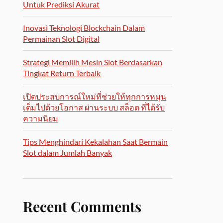
Untuk Prediksi Akurat
Inovasi Teknologi Blockchain Dalam
Permainan Slot Digital
Strategi Memilih Mesin Slot Berdasarkan
Tingkat Return Terbaik
เปิดประสบการณ์ใหม่ที่ช่วยให้ทุกการหมุน
เต็มไปด้วยโอกาส ผ่านระบบ สล็อต ที่ได้รับ
ความนิยม
Tips Menghindari Kekalahan Saat Bermain
Slot dalam Jumlah Banyak
Recent Comments