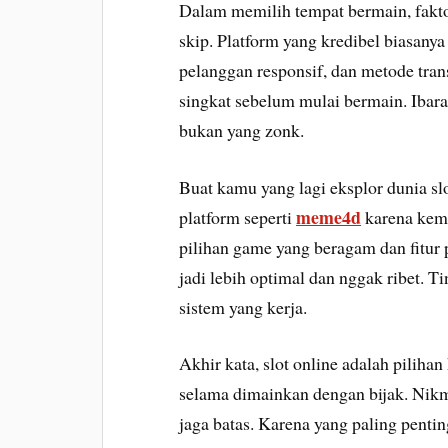
Dalam memilih tempat bermain, fakto
skip. Platform yang kredibel biasany
pelanggan responsif, dan metode trans
singkat sebelum mulai bermain. Ibarat
bukan yang zonk.
Buat kamu yang lagi eksplor dunia s
meme4d
platform seperti
karena kemu
pilihan game yang beragam dan fitu
jadi lebih optimal dan nggak ribet. T
sistem yang kerja.
Akhir kata, slot online adalah piliha
selama dimainkan dengan bijak. Nikm
jaga batas. Karena yang paling penti