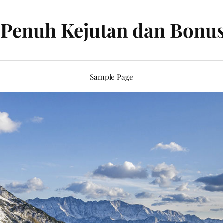
r Penuh Kejutan dan Bonu
Sample Page