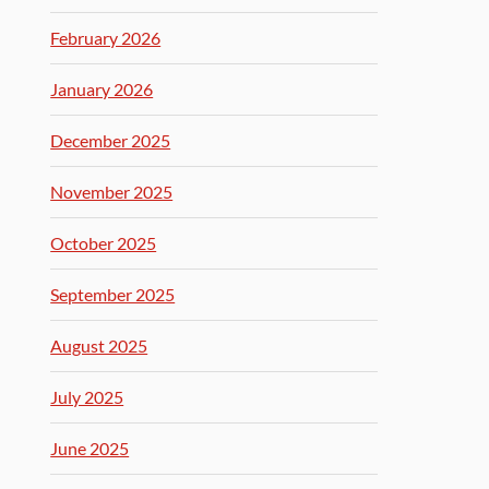
February 2026
January 2026
December 2025
November 2025
October 2025
September 2025
August 2025
July 2025
June 2025