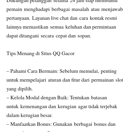
Dukungan pelanggan selama 24 jam siap membantu
pemain menghadapi berbagai masalah atau menjawab
pertanyaan. Layanan live chat dan cara kontak resmi
lainnya memastikan semua keluhan dan permintaan
dapat ditangani secara cepat dan sopan.
Tips Menang di Situs QQ Gacor
– Pahami Cara Bermain: Sebelum memulai, penting
untuk mempelajari aturan dan fitur dari permainan slot
yang dipilih.
– Kelola Modal dengan Baik: Tentukan batasan
untuk kemenangan dan kerugian agar tidak terjebak
dalam kerugian besar.
– Manfaatkan Bonus: Gunakan berbagai bonus dan