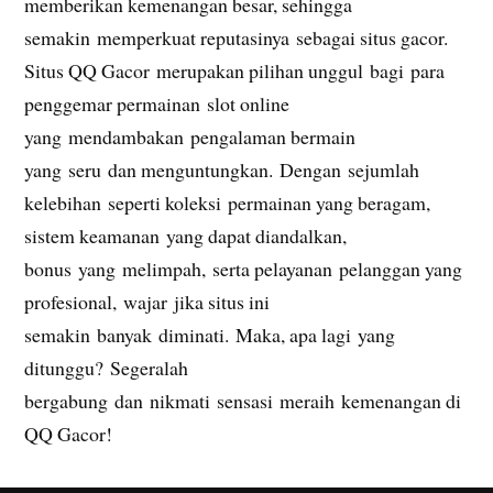
memberikan kemenangan besar, sehingga
semakin memperkuat reputasinya sebagai situs gacor.
Situs QQ Gacor merupakan pilihan unggul bagi para
penggemar permainan slot online
yang mendambakan pengalaman bermain
yang seru dan menguntungkan. Dengan sejumlah
kelebihan seperti koleksi permainan yang beragam,
sistem keamanan yang dapat diandalkan,
bonus yang melimpah, serta pelayanan pelanggan yang
profesional, wajar jika situs ini
semakin banyak diminati. Maka, apa lagi yang
ditunggu? Segeralah
bergabung dan nikmati sensasi meraih kemenangan di
QQ Gacor!