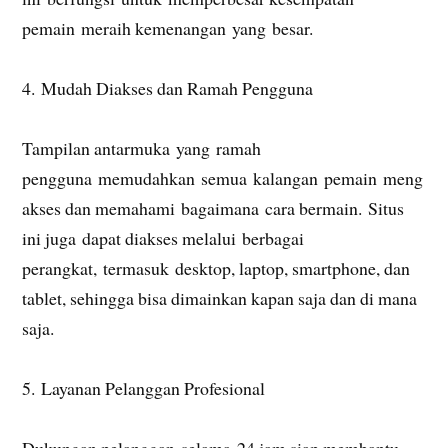
pemain meraih kemenangan yang besar.
4. Mudah Diakses dan Ramah Pengguna
Tampilan antarmuka yang ramah
pengguna memudahkan semua kalangan pemain meng
akses dan memahami bagaimana cara bermain. Situs
ini juga dapat diakses melalui berbagai
perangkat, termasuk desktop, laptop, smartphone, dan
tablet, sehingga bisa dimainkan kapan saja dan di mana
saja.
5. Layanan Pelanggan Profesional