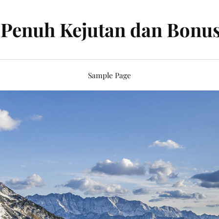
r Penuh Kejutan dan Bonu
Sample Page