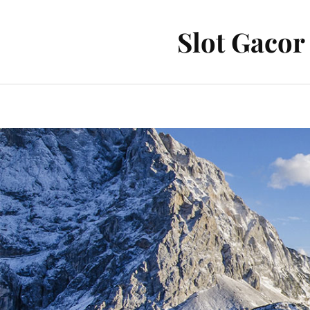
Slot Gaco