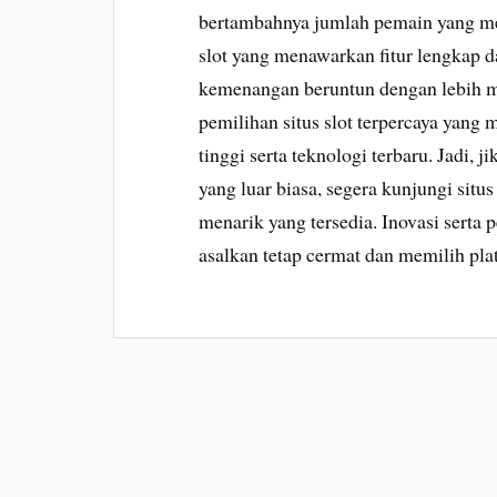
bertambahnya jumlah pemain yang men
slot yang menawarkan fitur lengkap d
kemenangan beruntun dengan lebih mu
pemilihan situs slot terpercaya yan
tinggi serta teknologi terbaru. Jadi,
yang luar biasa, segera kunjungi situ
menarik yang tersedia. Inovasi serta 
asalkan tetap cermat dan memilih pla