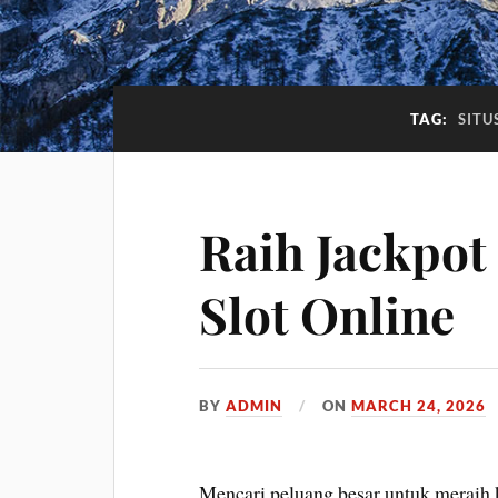
TAG:
SITU
Raih Jackpot
Slot Online
BY
ADMIN
ON
MARCH 24, 2026
Mencari peluang besar untuk meraih