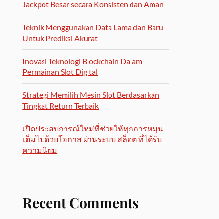
Jackpot Besar secara Konsisten dan Aman
Teknik Menggunakan Data Lama dan Baru
Untuk Prediksi Akurat
Inovasi Teknologi Blockchain Dalam
Permainan Slot Digital
Strategi Memilih Mesin Slot Berdasarkan
Tingkat Return Terbaik
เปิดประสบการณ์ใหม่ที่ช่วยให้ทุกการหมุน
เต็มไปด้วยโอกาส ผ่านระบบ สล็อต ที่ได้รับ
ความนิยม
Recent Comments