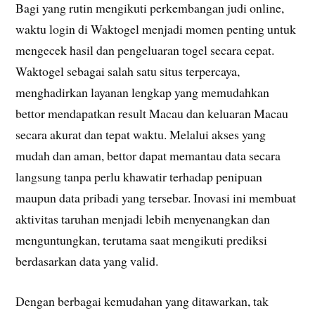
Bagi yang rutin mengikuti perkembangan judi online,
waktu login di Waktogel menjadi momen penting untuk
mengecek hasil dan pengeluaran togel secara cepat.
Waktogel sebagai salah satu situs terpercaya,
menghadirkan layanan lengkap yang memudahkan
bettor mendapatkan result Macau dan keluaran Macau
secara akurat dan tepat waktu. Melalui akses yang
mudah dan aman, bettor dapat memantau data secara
langsung tanpa perlu khawatir terhadap penipuan
maupun data pribadi yang tersebar. Inovasi ini membuat
aktivitas taruhan menjadi lebih menyenangkan dan
menguntungkan, terutama saat mengikuti prediksi
berdasarkan data yang valid.
Dengan berbagai kemudahan yang ditawarkan, tak