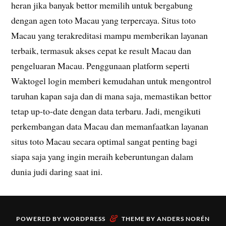
heran jika banyak bettor memilih untuk bergabung
dengan agen toto Macau yang terpercaya. Situs toto
Macau yang terakreditasi mampu memberikan layanan
terbaik, termasuk akses cepat ke result Macau dan
pengeluaran Macau. Penggunaan platform seperti
Waktogel login memberi kemudahan untuk mengontrol
taruhan kapan saja dan di mana saja, memastikan bettor
tetap up-to-date dengan data terbaru. Jadi, mengikuti
perkembangan data Macau dan memanfaatkan layanan
situs toto Macau secara optimal sangat penting bagi
siapa saja yang ingin meraih keberuntungan dalam
dunia judi daring saat ini.
&
POWERED BY
WORDPRESS
THEME BY
ANDERS NORÉN