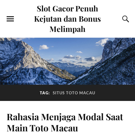
Slot Gacor Penuh
Kejutan dan Bonus
Melimpah
TAG:
SITUS TOTO MACAU
Rahasia Menjaga Modal Saat
Main Toto Macau