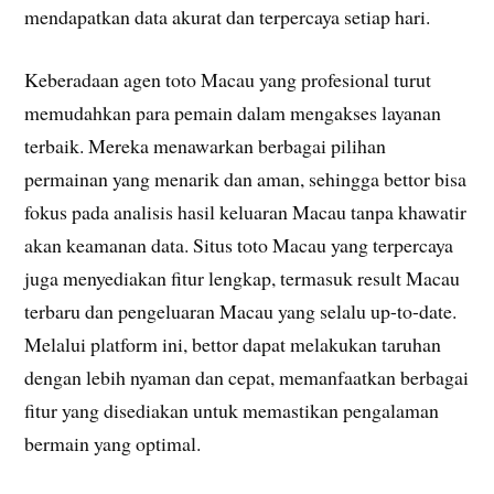
mendapatkan data akurat dan terpercaya setiap hari.
Keberadaan agen toto Macau yang profesional turut
memudahkan para pemain dalam mengakses layanan
terbaik. Mereka menawarkan berbagai pilihan
permainan yang menarik dan aman, sehingga bettor bisa
fokus pada analisis hasil keluaran Macau tanpa khawatir
akan keamanan data. Situs toto Macau yang terpercaya
juga menyediakan fitur lengkap, termasuk result Macau
terbaru dan pengeluaran Macau yang selalu up-to-date.
Melalui platform ini, bettor dapat melakukan taruhan
dengan lebih nyaman dan cepat, memanfaatkan berbagai
fitur yang disediakan untuk memastikan pengalaman
bermain yang optimal.