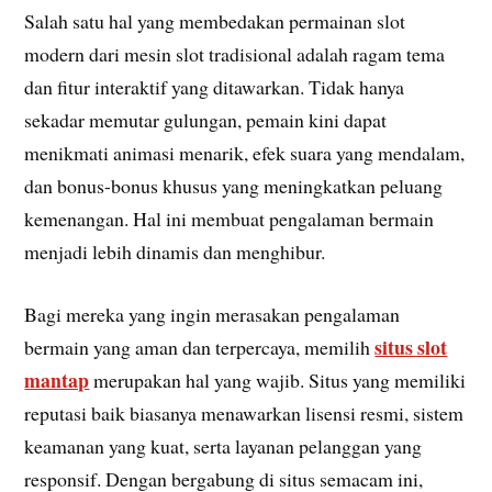
Salah satu hal yang membedakan permainan slot
modern dari mesin slot tradisional adalah ragam tema
dan fitur interaktif yang ditawarkan. Tidak hanya
sekadar memutar gulungan, pemain kini dapat
menikmati animasi menarik, efek suara yang mendalam,
dan bonus-bonus khusus yang meningkatkan peluang
kemenangan. Hal ini membuat pengalaman bermain
menjadi lebih dinamis dan menghibur.
Bagi mereka yang ingin merasakan pengalaman
situs slot
bermain yang aman dan terpercaya, memilih
mantap
merupakan hal yang wajib. Situs yang memiliki
reputasi baik biasanya menawarkan lisensi resmi, sistem
keamanan yang kuat, serta layanan pelanggan yang
responsif. Dengan bergabung di situs semacam ini,