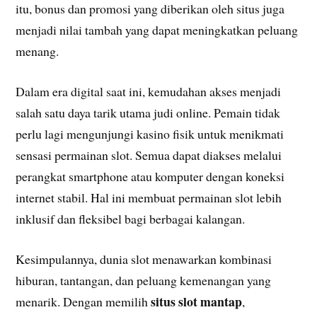
itu, bonus dan promosi yang diberikan oleh situs juga
menjadi nilai tambah yang dapat meningkatkan peluang
menang.
Dalam era digital saat ini, kemudahan akses menjadi
salah satu daya tarik utama judi online. Pemain tidak
perlu lagi mengunjungi kasino fisik untuk menikmati
sensasi permainan slot. Semua dapat diakses melalui
perangkat smartphone atau komputer dengan koneksi
internet stabil. Hal ini membuat permainan slot lebih
inklusif dan fleksibel bagi berbagai kalangan.
Kesimpulannya, dunia slot menawarkan kombinasi
hiburan, tantangan, dan peluang kemenangan yang
situs slot mantap
menarik. Dengan memilih
,