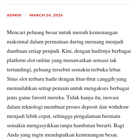
ADMIN
MARCH 24, 2026
Mencari peluang besar untuk meraih kemenangan
maksimal dalam permainan daring memang menjadi
dambaan setiap penjudi. Kini, dengan hadirnya berbagai
platform slot online yang menawarkan sensasi tak
tertandingi, peluang tersebut semakin terbuka lebar.
Situs slot terbaru hadir dengan fitur-fitur canggih yang
memudahkan setiap pemain untuk mengakses berbagai
jenis game favorit mereka. Tidak hanya itu, inovasi
dalam teknologi membuat proses deposit dan withdraw
menjadi lebih cepat, sehingga pengalaman bermain
semakin mengasyikkan tanpa hambatan berarti. Bagi
Anda yang ingin mendapatkan kemenangan besar,