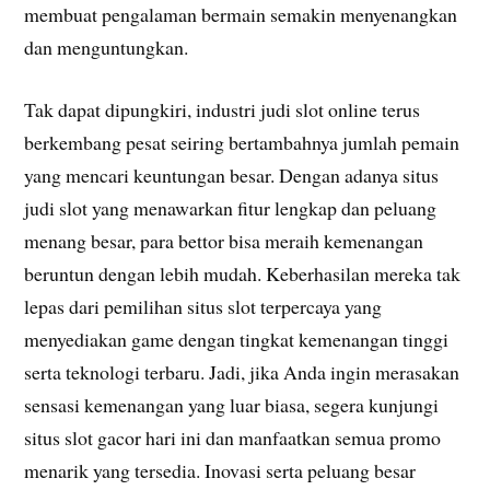
membuat pengalaman bermain semakin menyenangkan
dan menguntungkan.
Tak dapat dipungkiri, industri judi slot online terus
berkembang pesat seiring bertambahnya jumlah pemain
yang mencari keuntungan besar. Dengan adanya situs
judi slot yang menawarkan fitur lengkap dan peluang
menang besar, para bettor bisa meraih kemenangan
beruntun dengan lebih mudah. Keberhasilan mereka tak
lepas dari pemilihan situs slot terpercaya yang
menyediakan game dengan tingkat kemenangan tinggi
serta teknologi terbaru. Jadi, jika Anda ingin merasakan
sensasi kemenangan yang luar biasa, segera kunjungi
situs slot gacor hari ini dan manfaatkan semua promo
menarik yang tersedia. Inovasi serta peluang besar