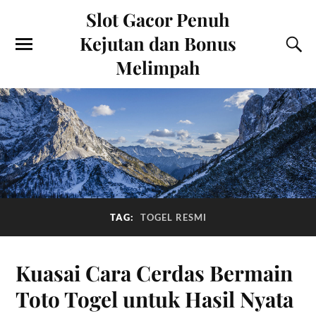
Slot Gacor Penuh
Kejutan dan Bonus
Melimpah
TAG:
TOGEL RESMI
Kuasai Cara Cerdas Bermain
Toto Togel untuk Hasil Nyata