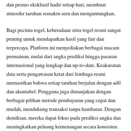
dan promo eksklusif hadir setiap hari, membuat
atmosfer taruhan semakin seru dan menguntungkan.
Bagi pecinta togel, keberadaan situs togel resmi sangat
penting untuk mendapatkan hasil yang fair dan
terpercaya. Platform ini menyediakan berbagai macam
permainan, mulai dari angka prediksi hingga pasaran
internasional yang lengkap dan up-to-date. Keakuratan
data serta pengawasan ketat dari lembaga resmi
memastikan bahwa setiap taruhan berjalan dengan adil
dan akuntabel. Pengguna juga dimanjakan dengan
berbagai pilihan metode pembayaran yang cepat dan
mudah, mendukung transaksi tanpa hambatan. Dengan
demikian, mereka dapat fokus pada prediksi angka dan
meningkatkan peluang kemenangan secara konsisten.