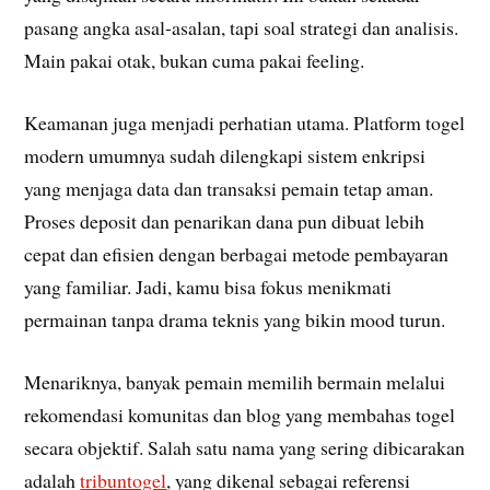
pasang angka asal-asalan, tapi soal strategi dan analisis.
Main pakai otak, bukan cuma pakai feeling.
Keamanan juga menjadi perhatian utama. Platform togel
modern umumnya sudah dilengkapi sistem enkripsi
yang menjaga data dan transaksi pemain tetap aman.
Proses deposit dan penarikan dana pun dibuat lebih
cepat dan efisien dengan berbagai metode pembayaran
yang familiar. Jadi, kamu bisa fokus menikmati
permainan tanpa drama teknis yang bikin mood turun.
Menariknya, banyak pemain memilih bermain melalui
rekomendasi komunitas dan blog yang membahas togel
secara objektif. Salah satu nama yang sering dibicarakan
adalah
tribuntogel
, yang dikenal sebagai referensi