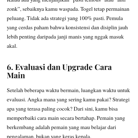
zonk”, sebaiknya kamu waspada. Togel tetap permainan
peluang. Tidak ada strategi yang 100% pasti. Pemula
yang cerdas paham bahwa konsistensi dan disiplin jauh
lebih penting daripada janji manis yang nggak masuk
akal.
6. Evaluasi dan Upgrade Cara
Main
Setelah beberapa waktu bermain, luangkan waktu untuk
evaluasi. Angka mana yang sering kamu pakai? Strategi
apa yang terasa paling cocok? Dari sini, kamu bisa
memperbaiki cara main secara bertahap. Pemain yang
berkembang adalah pemain yang mau belajar dari
pengalaman, bukan yang keras kepala.