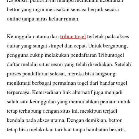
bettor yang ingin merasakan sensasi berjudi secara
online tanpa harus keluar rumah.
Keunggulan utama dari
tribun togel
terletak pada akses
daftar yang sangat simpel dan cepat. Untuk bergabung,
pengguna cukup melakukan pendaftaran Tribuntogel
daftar melalui situs resmi yang telah disediakan. Setelah
proses pendaftaran selesai, mereka bisa langsung
menikmati berbagai permainan togel dari bandar togel
terpercaya. Ketersediaan link alternatif juga menjadi
salah satu keunggulan yang memudahkan pemain untuk
tetap terhubung dengan situs ini, meskipun terjadi
kendala pada akses utama. Dengan demikian, bettor
tetap bisa melakukan taruhan tanpa hambatan berarti.