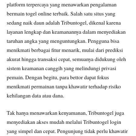
platform terpercaya yang menawarkan pengalaman
bermain togel online terbaik. Salah satu situs yang
sedang naik daun adalah Tribuntogel, dikenal karena
layanan lengkap dan keamanannya dalam menyediakan
taruhan angka yang menguntungkan. Pengguna bisa
menikmati berbagai fitur menarik, mulai dari prediksi
akurat hingga transaksi cepat, semuanya didukung oleh
sistem keamanan canggih yang melindungi privasi
pemain. Dengan begitu, para bettor dapat fokus
menikmati permainan tanpa khawatir terhadap risiko
kehilangan data atau dana.
Tak hanya menawarkan kenyamanan, Tribuntogel juga
menyediakan akses mudah melalui Tribuntogel login
yang simpel dan cepat. Pengunjung tidak perlu khawatir