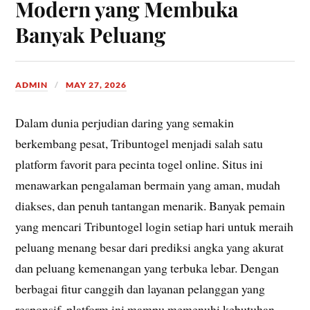
Modern yang Membuka
Banyak Peluang
ADMIN
MAY 27, 2026
Dalam dunia perjudian daring yang semakin
berkembang pesat, Tribuntogel menjadi salah satu
platform favorit para pecinta togel online. Situs ini
menawarkan pengalaman bermain yang aman, mudah
diakses, dan penuh tantangan menarik. Banyak pemain
yang mencari Tribuntogel login setiap hari untuk meraih
peluang menang besar dari prediksi angka yang akurat
dan peluang kemenangan yang terbuka lebar. Dengan
berbagai fitur canggih dan layanan pelanggan yang
responsif, platform ini mampu memenuhi kebutuhan