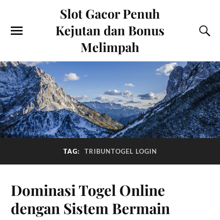
Slot Gacor Penuh
Kejutan dan Bonus
Melimpah
TAG:
TRIBUNTOGEL LOGIN
Dominasi Togel Online
dengan Sistem Bermain