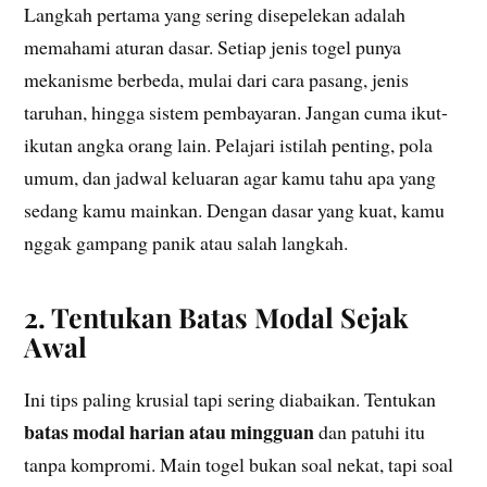
Langkah pertama yang sering disepelekan adalah
memahami aturan dasar. Setiap jenis togel punya
mekanisme berbeda, mulai dari cara pasang, jenis
taruhan, hingga sistem pembayaran. Jangan cuma ikut-
ikutan angka orang lain. Pelajari istilah penting, pola
umum, dan jadwal keluaran agar kamu tahu apa yang
sedang kamu mainkan. Dengan dasar yang kuat, kamu
nggak gampang panik atau salah langkah.
2. Tentukan Batas Modal Sejak
Awal
Ini tips paling krusial tapi sering diabaikan. Tentukan
batas modal harian atau mingguan
dan patuhi itu
tanpa kompromi. Main togel bukan soal nekat, tapi soal