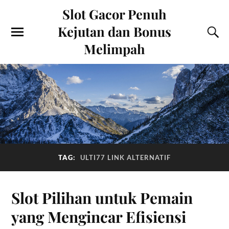
Slot Gacor Penuh
Kejutan dan Bonus
Melimpah
TAG:
ULTI77 LINK ALTERNATIF
Slot Pilihan untuk Pemain
yang Mengincar Efisiensi