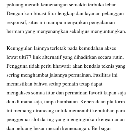
peluang meraih kemenangan semakin terbuka lebar.
Dengan kombinasi fitur lengkap dan layanan pelanggan
responsif, situs ini mampu menyajikan pengalaman
bermain yang menyenangkan sekaligus menguntungkan.
Keunggulan lainnya terletak pada kemudahan akses
lewat ulti77 link alternatif yang dihadirkan secara rutin.
Pengguna tidak perlu khawatir akan kendala teknis yang
sering menghambat jalannya permainan. Fasilitas ini
memastikan bahwa setiap pemain tetap dapat
mengakses semua fitur dan permainan favorit kapan saja
dan di mana saja, tanpa hambatan. Keberadaan platform
ini memang dirancang untuk memenuhi kebutuhan para
penggemar slot daring yang menginginkan kenyamanan
dan peluang besar meraih kemenangan. Berbagai