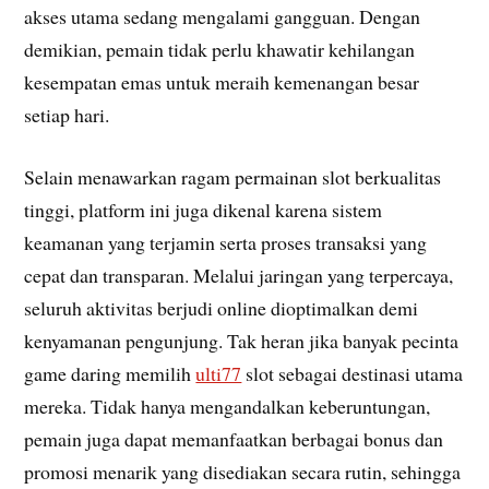
akses utama sedang mengalami gangguan. Dengan
demikian, pemain tidak perlu khawatir kehilangan
kesempatan emas untuk meraih kemenangan besar
setiap hari.
Selain menawarkan ragam permainan slot berkualitas
tinggi, platform ini juga dikenal karena sistem
keamanan yang terjamin serta proses transaksi yang
cepat dan transparan. Melalui jaringan yang terpercaya,
seluruh aktivitas berjudi online dioptimalkan demi
kenyamanan pengunjung. Tak heran jika banyak pecinta
game daring memilih
ulti77
slot sebagai destinasi utama
mereka. Tidak hanya mengandalkan keberuntungan,
pemain juga dapat memanfaatkan berbagai bonus dan
promosi menarik yang disediakan secara rutin, sehingga