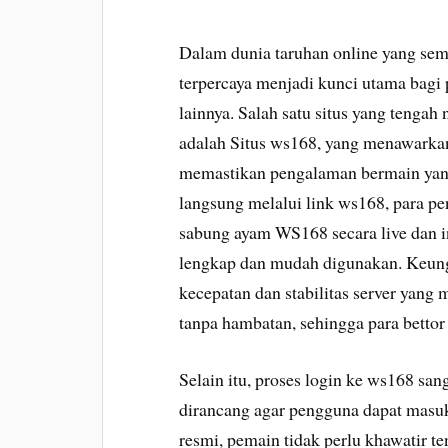
Dalam dunia taruhan online yang sem
terpercaya menjadi kunci utama bagi
lainnya. Salah satu situs yang tenga
adalah Situs ws168, yang menawarkan 
memastikan pengalaman bermain ya
langsung melalui link ws168, para p
sabung ayam WS168 secara live dan in
lengkap dan mudah digunakan. Keungg
kecepatan dan stabilitas server yang
tanpa hambatan, sehingga para betto
Selain itu, proses login ke ws168 san
dirancang agar pengguna dapat masuk
resmi, pemain tidak perlu khawatir t