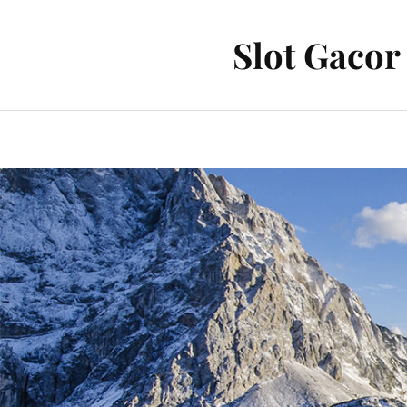
Slot Gaco