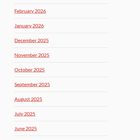
February 2026
January 2026
December 2025
November 2025
October 2025
September 2025
August 2025
July 2025
June 2025