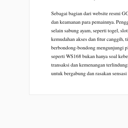
Sebagai bagian dari website resmi 
dan keamanan para pemainnya. Pengg
selain sabung ayam, seperti togel, sl
kemudahan akses dan fitur canggih, t
berbondong-bondong mengunjungi platf
seperti WS168 bukan hanya soal kebe
transaksi dan kemenangan terlindungi
untuk bergabung dan rasakan sensasi 