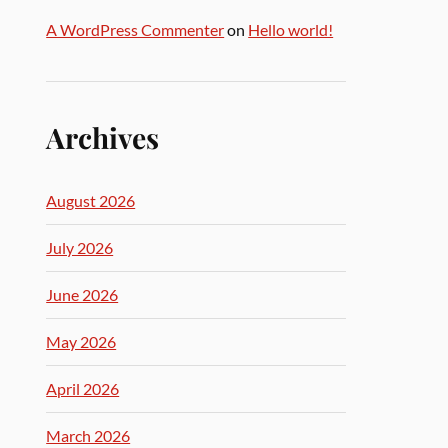
A WordPress Commenter
on
Hello world!
Archives
August 2026
July 2026
June 2026
May 2026
April 2026
March 2026