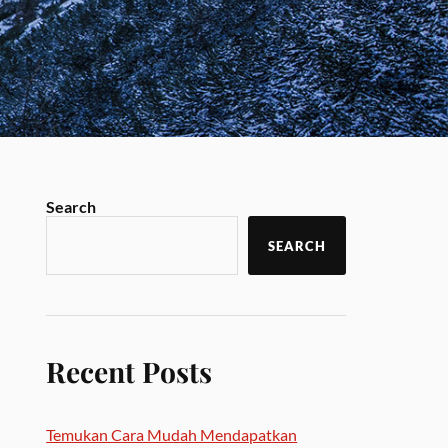
Search
SEARCH
Recent Posts
Temukan Cara Mudah Mendapatkan