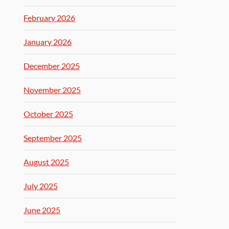
February 2026
January 2026
December 2025
November 2025
October 2025
September 2025
August 2025
July 2025
June 2025