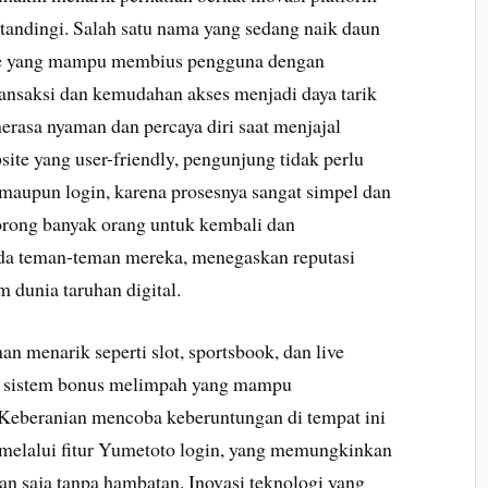
andingi. Salah satu nama yang sedang naik daun
line yang mampu membius pengguna dengan
ansaksi dan kemudahan akses menjadi daya tarik
rasa nyaman dan percaya diri saat menjajal
te yang user-friendly, pengunjung tidak perlu
maupun login, karena prosesnya sangat simpel dan
orong banyak orang untuk kembali dan
da teman-teman mereka, menegaskan reputasi
 dunia taruhan digital.
n menarik seperti slot, sportsbook, dan live
an sistem bonus melimpah yang mampu
eberanian mencoba keberuntungan di tempat ini
melalui fitur Yumetoto login, yang memungkinkan
 saja tanpa hambatan. Inovasi teknologi yang