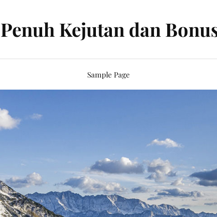
r Penuh Kejutan dan Bonu
Sample Page