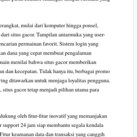
rangkat, mulai dari komputer hingga ponsel,
dari situs gacor. Tampilan antarmuka yang user-
ncarian permainan favorit. Sistem login yang
ikan dana yang cepat membuat pengalaman
ain menilai bahwa situs gacor memberikan
an dan kecepatan. Tidak hanya itu, berbagai promo
ing ditawarkan untuk menjaga loyalitas pengguna.
situs gacor tetap menjadi pilihan utama para
dukung oleh fitur-fitur inovatif yang memanjakan
er support 24 jam siap membantu segala kendala
Fitur keamanan data dan transaksi yang canggih