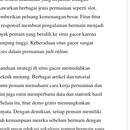
nawarkan berbagai jenis permainan seperti slot,
emberikan peluang kemenangan besar. Fitur-fitur
ng responsif membuat pengalaman bermain menjadi
ak pemain yang beralih ke situs gacor karena
junjung tinggi. Keberadaan situs gacor sangat
es dalam permainan judi online.
panduan strategi di situs gacor memudahkan
knik menang. Berbagai artikel dan tutorial
bantu pemain memahami cara kerja permainan dan
ni juga rutin memperbarui data dan statistik hasil
Selain itu, fitur demo gratis memungkinkan
n nyata. Dengan demikian, setiap pemain memiliki
asah kemampuan mereka sebelum bermain dengan
enjadi pusat edukasi sekaligus tempat bermain yang