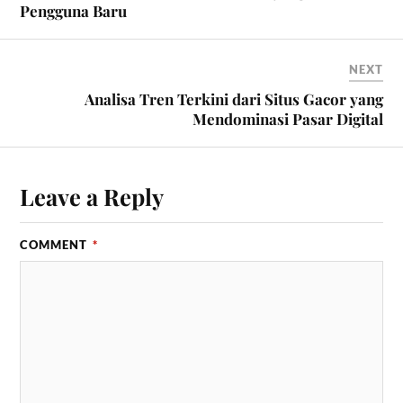
Pengguna Baru
NEXT
Analisa Tren Terkini dari Situs Gacor yang
Mendominasi Pasar Digital
Leave a Reply
COMMENT
*