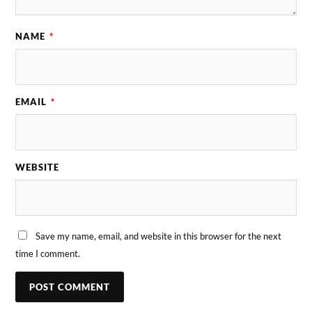
NAME
*
EMAIL
*
WEBSITE
Save my name, email, and website in this browser for the next
time I comment.