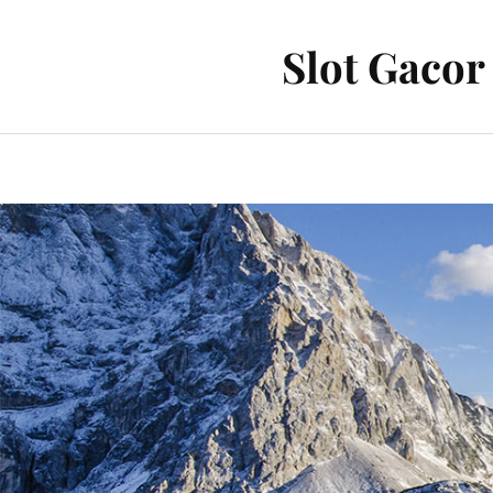
Slot Gaco