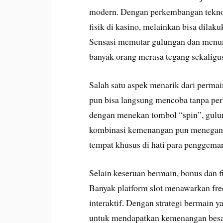
modern. Dengan perkembangan teknolo
fisik di kasino, melainkan bisa dila
Sensasi memutar gulungan dan menu
banyak orang merasa tegang sekaligus
Salah satu aspek menarik dari perma
pun bisa langsung mencoba tanpa pe
dengan menekan tombol “spin”, gulu
kombinasi kemenangan pun menegangk
tempat khusus di hati para penggemar 
Selain keseruan bermain, bonus dan fi
Banyak platform slot menawarkan free
interaktif. Dengan strategi bermain y
untuk mendapatkan kemenangan besar