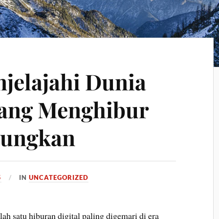
jelajahi Dunia
yang Menghibur
tungkan
5
IN
UNCATEGORIZED
ah satu hiburan digital paling digemari di era