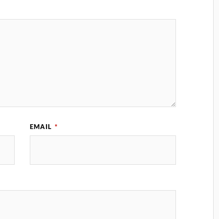
EMAIL
*