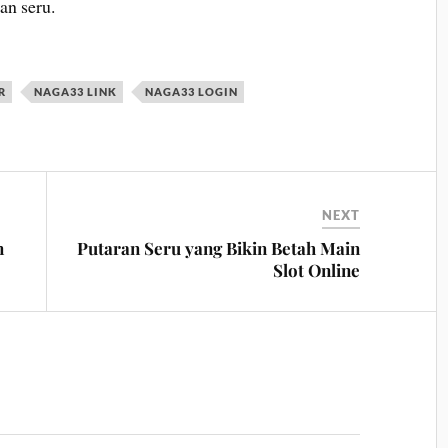
an seru.
R
NAGA33 LINK
NAGA33 LOGIN
NEXT
n
Putaran Seru yang Bikin Betah Main
Slot Online