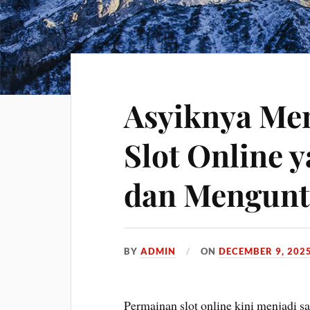
Asyiknya Men
Slot Online 
dan Mengun
BY
ADMIN
ON
DECEMBER 9, 202
Permainan slot online kini menjadi sal