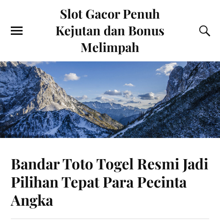
Slot Gacor Penuh
Kejutan dan Bonus
Melimpah
Bandar Toto Togel Resmi Jadi
Pilihan Tepat Para Pecinta
Angka