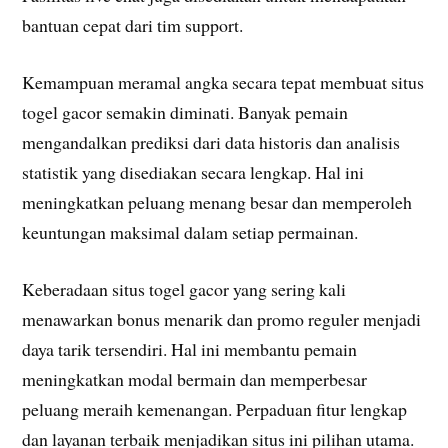
bantuan cepat dari tim support.
Kemampuan meramal angka secara tepat membuat situs
togel gacor semakin diminati. Banyak pemain
mengandalkan prediksi dari data historis dan analisis
statistik yang disediakan secara lengkap. Hal ini
meningkatkan peluang menang besar dan memperoleh
keuntungan maksimal dalam setiap permainan.
Keberadaan situs togel gacor yang sering kali
menawarkan bonus menarik dan promo reguler menjadi
daya tarik tersendiri. Hal ini membantu pemain
meningkatkan modal bermain dan memperbesar
peluang meraih kemenangan. Perpaduan fitur lengkap
dan layanan terbaik menjadikan situs ini pilihan utama.