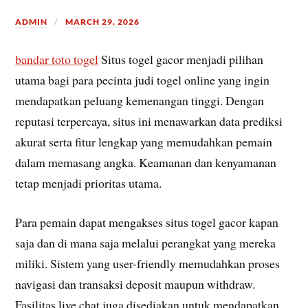
ADMIN
MARCH 29, 2026
bandar toto togel
Situs togel gacor menjadi pilihan
utama bagi para pecinta judi togel online yang ingin
mendapatkan peluang kemenangan tinggi. Dengan
reputasi terpercaya, situs ini menawarkan data prediksi
akurat serta fitur lengkap yang memudahkan pemain
dalam memasang angka. Keamanan dan kenyamanan
tetap menjadi prioritas utama.
Para pemain dapat mengakses situs togel gacor kapan
saja dan di mana saja melalui perangkat yang mereka
miliki. Sistem yang user-friendly memudahkan proses
navigasi dan transaksi deposit maupun withdraw.
Fasilitas live chat juga disediakan untuk mendapatkan