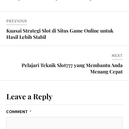
PREVIOUS
Kuasai Strategi Slot di Situs Game Online untuk
Hasil Lebih Stabil
NEXT
Pelajari Teknik Slot777 yang Membantu Anda
Menang Cepat
Leave a Reply
COMMENT
*