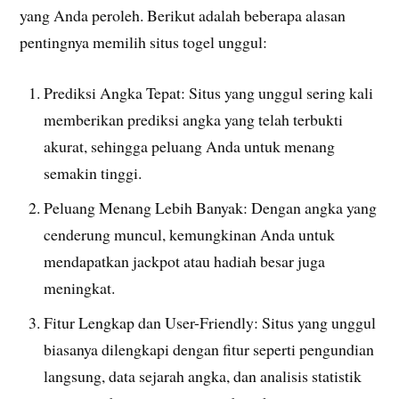
yang Anda peroleh. Berikut adalah beberapa alasan
pentingnya memilih situs togel unggul:
Prediksi Angka Tepat: Situs yang unggul sering kali
memberikan prediksi angka yang telah terbukti
akurat, sehingga peluang Anda untuk menang
semakin tinggi.
Peluang Menang Lebih Banyak: Dengan angka yang
cenderung muncul, kemungkinan Anda untuk
mendapatkan jackpot atau hadiah besar juga
meningkat.
Fitur Lengkap dan User-Friendly: Situs yang unggul
biasanya dilengkapi dengan fitur seperti pengundian
langsung, data sejarah angka, dan analisis statistik