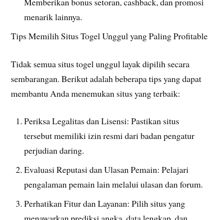
Memberikan bonus setoran, cashback, dan promosi
menarik lainnya.
Tips Memilih Situs Togel Unggul yang Paling Profitable
Tidak semua situs togel unggul layak dipilih secara
sembarangan. Berikut adalah beberapa tips yang dapat
membantu Anda menemukan situs yang terbaik:
Periksa Legalitas dan Lisensi: Pastikan situs
tersebut memiliki izin resmi dari badan pengatur
perjudian daring.
Evaluasi Reputasi dan Ulasan Pemain: Pelajari
pengalaman pemain lain melalui ulasan dan forum.
Perhatikan Fitur dan Layanan: Pilih situs yang
menawarkan prediksi angka, data lengkap, dan