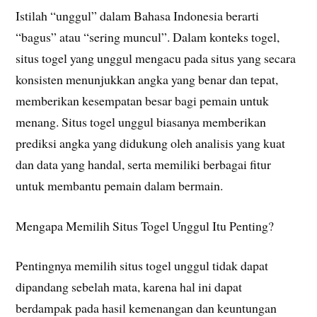
Istilah “unggul” dalam Bahasa Indonesia berarti
“bagus” atau “sering muncul”. Dalam konteks togel,
situs togel yang unggul mengacu pada situs yang secara
konsisten menunjukkan angka yang benar dan tepat,
memberikan kesempatan besar bagi pemain untuk
menang. Situs togel unggul biasanya memberikan
prediksi angka yang didukung oleh analisis yang kuat
dan data yang handal, serta memiliki berbagai fitur
untuk membantu pemain dalam bermain.
Mengapa Memilih Situs Togel Unggul Itu Penting?
Pentingnya memilih situs togel unggul tidak dapat
dipandang sebelah mata, karena hal ini dapat
berdampak pada hasil kemenangan dan keuntungan