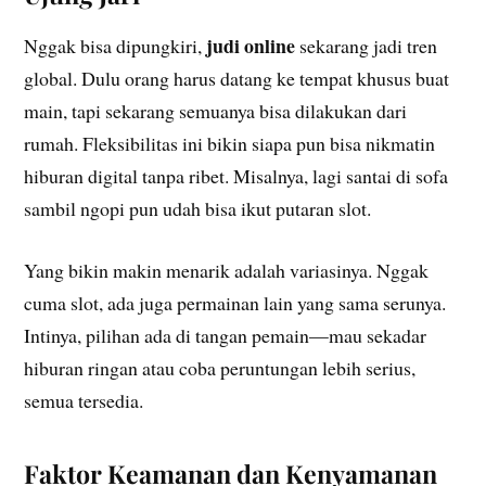
judi online
Nggak bisa dipungkiri,
sekarang jadi tren
global. Dulu orang harus datang ke tempat khusus buat
main, tapi sekarang semuanya bisa dilakukan dari
rumah. Fleksibilitas ini bikin siapa pun bisa nikmatin
hiburan digital tanpa ribet. Misalnya, lagi santai di sofa
sambil ngopi pun udah bisa ikut putaran slot.
Yang bikin makin menarik adalah variasinya. Nggak
cuma slot, ada juga permainan lain yang sama serunya.
Intinya, pilihan ada di tangan pemain—mau sekadar
hiburan ringan atau coba peruntungan lebih serius,
semua tersedia.
Faktor Keamanan dan Kenyamanan