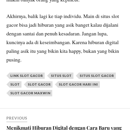
Akhirnya, balik lagi ke tiap individu. Main di situs slot
gacor bisa jadi hiburan yang asik banget kalau dijalani
dengan santai dan penuh kesadaran. Jangan lupa,
kuncinya ada di keseimbangan. Karena hiburan digital
paling asik itu yang bikin kita happy, bukan yang bikin
pusing.
LINK SLOT GACOR
SITUS SLOT
SITUS SLOT GACOR
SLOT
SLOT GACOR
SLOT GACOR HARI INI
SLOT GACOR MAXWIN
PREVIOUS
Menikmati Hiburan Digital dengan Cara Baru yang