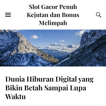
Slot Gacor Penuh
Kejutan dan Bonus
Melimpah
Dunia Hiburan Digital yang
Bikin Betah Sampai Lupa
Waktu