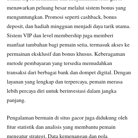
menawarkan peluang besar melalui sistem bonus yang
menguntungkan. Promosi seperti cashback, bonus
deposit, dan hadiah mingguan menjadi daya tarik utama.
Sistem VIP dan level membership juga memberi
manfaat tambahan bagi pemain setia, termasuk akses ke
permainan eksklusif dan bonus khusus. Keberagaman
metode pembayaran yang tersedia memudahkan
transaksi dari berbagai bank dan dompet digital. Dengan
layanan yang lengkap dan terpercaya, pemain merasa
lebih percaya diri untuk berinvestasi dalam jangka
panjang.
Pengalaman bermain di situs gacor juga didukung oleh
fitur statistik dan analisis yang membantu pemain
mengatur strategi. Data kemenangan dan pola