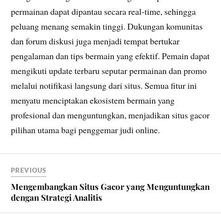
permainan dapat dipantau secara real-time, sehingga
peluang menang semakin tinggi. Dukungan komunitas
dan forum diskusi juga menjadi tempat bertukar
pengalaman dan tips bermain yang efektif. Pemain dapat
mengikuti update terbaru seputar permainan dan promo
melalui notifikasi langsung dari situs. Semua fitur ini
menyatu menciptakan ekosistem bermain yang
profesional dan menguntungkan, menjadikan situs gacor
pilihan utama bagi penggemar judi online.
PREVIOUS
Mengembangkan Situs Gacor yang Menguntungkan
dengan Strategi Analitis