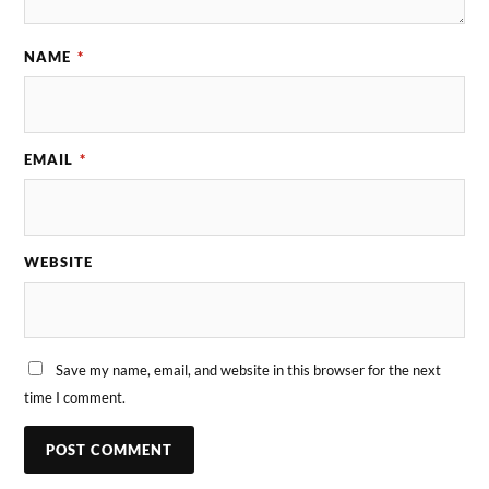
NAME
*
EMAIL
*
WEBSITE
Save my name, email, and website in this browser for the next
time I comment.