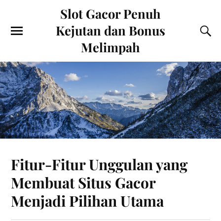
Slot Gacor Penuh
Kejutan dan Bonus
Melimpah
Fitur-Fitur Unggulan yang
Membuat Situs Gacor
Menjadi Pilihan Utama