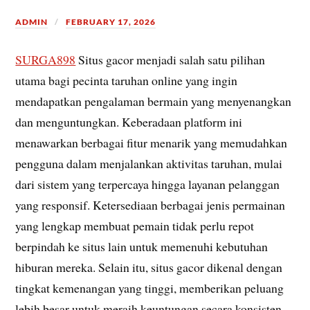
ADMIN
FEBRUARY 17, 2026
SURGA898
Situs gacor menjadi salah satu pilihan
utama bagi pecinta taruhan online yang ingin
mendapatkan pengalaman bermain yang menyenangkan
dan menguntungkan. Keberadaan platform ini
menawarkan berbagai fitur menarik yang memudahkan
pengguna dalam menjalankan aktivitas taruhan, mulai
dari sistem yang terpercaya hingga layanan pelanggan
yang responsif. Ketersediaan berbagai jenis permainan
yang lengkap membuat pemain tidak perlu repot
berpindah ke situs lain untuk memenuhi kebutuhan
hiburan mereka. Selain itu, situs gacor dikenal dengan
tingkat kemenangan yang tinggi, memberikan peluang
lebih besar untuk meraih keuntungan secara konsisten.