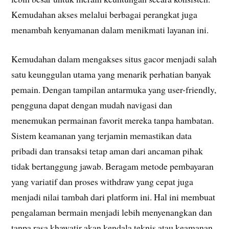
Kemudahan akses melalui berbagai perangkat juga
menambah kenyamanan dalam menikmati layanan ini.
Kemudahan dalam mengakses situs gacor menjadi salah
satu keunggulan utama yang menarik perhatian banyak
pemain. Dengan tampilan antarmuka yang user-friendly,
pengguna dapat dengan mudah navigasi dan
menemukan permainan favorit mereka tanpa hambatan.
Sistem keamanan yang terjamin memastikan data
pribadi dan transaksi tetap aman dari ancaman pihak
tidak bertanggung jawab. Beragam metode pembayaran
yang variatif dan proses withdraw yang cepat juga
menjadi nilai tambah dari platform ini. Hal ini membuat
pengalaman bermain menjadi lebih menyenangkan dan
tanpa rasa khawatir akan kendala teknis atau keamanan.