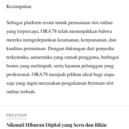
Kesimpulan
Sebagai platform resmi untuk permainan slot online
yang terpercaya, ORA78 telah menunjukkan bahwa
mereka mengedepankan keamanan, kenyamanan, dan
kualitas permainan. Dengan dukungan dari penyedia
terkemuka, antarmuka yang ramah pengguna, berbagai
bonus yang melimpah, serta layanan pelanggan yang
profesional, ORA78 menjadi pilihan ideal bagi siapa
saja yang ingin merasakan pengalaman bermain slot
online terbaik.
PREVIOUS
Nikmati Hiburan Digital yang Seru dan Bikin