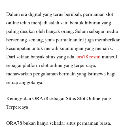
Dalam era digital yang terus berubah, permainan slot
online telah menjadi salah satu bentuk hiburan yang
paling disukai oleh banyak orang. Selain sebagai media
bersenang-senang, jenis permainan ini juga memberikan
kesempatan untuk meraih keuntungan yang menarik.
Dari sekian banyak situs yang ada,
ora78 resmi
muncul
sebagai platform slot online yang terpercaya,
menawarkan pengalaman bermain yang istimewa bagi
setiap anggotanya.
Keunggulan ORA78 sebagai Situs Slot Online yang
Terpercaya
ORA78 bukan hanya sekadar situs permainan biasa,