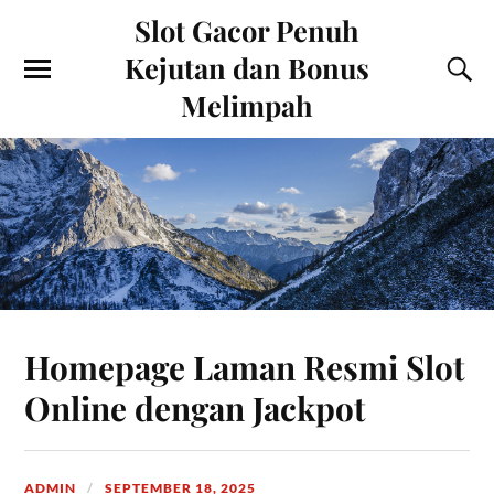
Slot Gacor Penuh
Kejutan dan Bonus
Melimpah
Homepage Laman Resmi Slot
Online dengan Jackpot
ADMIN
SEPTEMBER 18, 2025