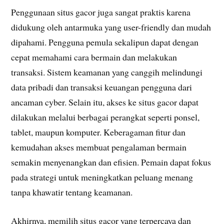
Penggunaan situs gacor juga sangat praktis karena
didukung oleh antarmuka yang user-friendly dan mudah
dipahami. Pengguna pemula sekalipun dapat dengan
cepat memahami cara bermain dan melakukan
transaksi. Sistem keamanan yang canggih melindungi
data pribadi dan transaksi keuangan pengguna dari
ancaman cyber. Selain itu, akses ke situs gacor dapat
dilakukan melalui berbagai perangkat seperti ponsel,
tablet, maupun komputer. Keberagaman fitur dan
kemudahan akses membuat pengalaman bermain
semakin menyenangkan dan efisien. Pemain dapat fokus
pada strategi untuk meningkatkan peluang menang
tanpa khawatir tentang keamanan.
Akhirnya, memilih situs gacor yang terpercaya dan