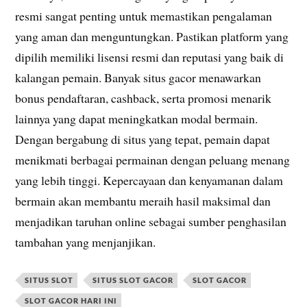
resmi sangat penting untuk memastikan pengalaman
yang aman dan menguntungkan. Pastikan platform yang
dipilih memiliki lisensi resmi dan reputasi yang baik di
kalangan pemain. Banyak situs gacor menawarkan
bonus pendaftaran, cashback, serta promosi menarik
lainnya yang dapat meningkatkan modal bermain.
Dengan bergabung di situs yang tepat, pemain dapat
menikmati berbagai permainan dengan peluang menang
yang lebih tinggi. Kepercayaan dan kenyamanan dalam
bermain akan membantu meraih hasil maksimal dan
menjadikan taruhan online sebagai sumber penghasilan
tambahan yang menjanjikan.
SITUS SLOT
SITUS SLOT GACOR
SLOT GACOR
SLOT GACOR HARI INI