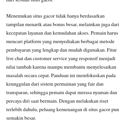
Menemukan situs gacor tidak hanya berdasarkan
tampilan menarik atau bonus besar, melainkan juga dari
kecepatan layanan dan kemudahan akses. Pemain harus
mencari platform yang menyediakan berbagai metode
pembayaran yang lengkap dan mudah digunakan. Fitur
live chat dan customer service yang responsif menjadi
nilai tambah karena mampu membantu menyelesaikan
masalah secara cepat. Panduan ini memfokuskan pada
keunggulan dari sistem permainan yang fair dan
transparan, sehingga pemain dapat merasa nyaman dan
percaya diri saat bermain. Dengan melakukan riset
terlebih dahulu, peluang kemenangan di situs gacor pun
semakin besar.