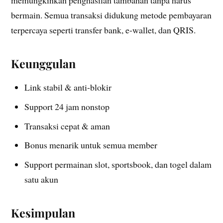
bermain. Semua transaksi didukung metode pembayaran
terpercaya seperti transfer bank, e-wallet, dan QRIS.
Keunggulan
Link stabil & anti-blokir
Support 24 jam nonstop
Transaksi cepat & aman
Bonus menarik untuk semua member
Support permainan slot, sportsbook, dan togel dalam
satu akun
Kesimpulan