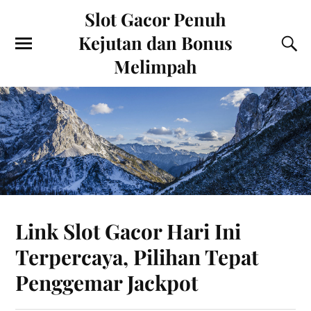
Slot Gacor Penuh
Kejutan dan Bonus
Melimpah
Link Slot Gacor Hari Ini
Terpercaya, Pilihan Tepat
Penggemar Jackpot