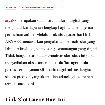
ADMIN
NOVEMBER 19, 2025
arya88
merupakan salah satu platform digital yang
menghadirkan layanan lengkap bagi para penggemar
link slot gacor hari ini
permainan online. Melalui
,
ARYA88 menawarkan pengalaman bermain slot yang
lebih optimal dengan peluang kemenangan yang tinggi.
Tidak hanya fokus pada permainan slot, situs ini juga
daftar agen bola
menyediakan akses aman untuk
parlay
situs toto togel online
serta layanan
dengan
sistem prediksi yang akurat dan teknologi keamanan
terbaik masa kini.
Link Slot Gacor Hari Ini