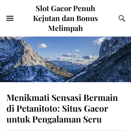
Slot Gacor Penuh
Kejutan dan Bonus
Melimpah
Menikmati Sensasi Bermain
di Petanitoto: Situs Gacor
untuk Pengalaman Seru