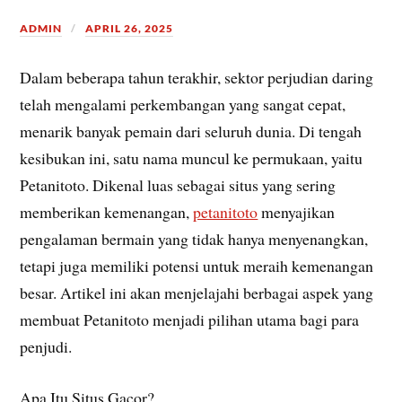
ADMIN
APRIL 26, 2025
Dalam beberapa tahun terakhir, sektor perjudian daring
telah mengalami perkembangan yang sangat cepat,
menarik banyak pemain dari seluruh dunia. Di tengah
kesibukan ini, satu nama muncul ke permukaan, yaitu
Petanitoto. Dikenal luas sebagai situs yang sering
memberikan kemenangan,
petanitoto
menyajikan
pengalaman bermain yang tidak hanya menyenangkan,
tetapi juga memiliki potensi untuk meraih kemenangan
besar. Artikel ini akan menjelajahi berbagai aspek yang
membuat Petanitoto menjadi pilihan utama bagi para
penjudi.
Apa Itu Situs Gacor?