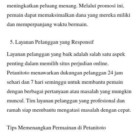
meningkatkan peluang menang. Melalui promosi ini,
pemain dapat memaksimalkan dana yang mereka miliki
dan memperpanjang waktu bermain.
Layanan Pelanggan yang Responsif
Layanan pelanggan yang baik adalah salah satu aspek
penting dalam memilih situs perjudian online.
Petanitoto menawarkan dukungan pelanggan 24 jam
sehari dan 7 hari seminggu untuk membantu pemain
dengan berbagai pertanyaan atau masalah yang mungkin
muncul. Tim layanan pelanggan yang profesional dan
ramah siap membantu mengatasi masalah dengan cepat.
Tips Memenangkan Permainan di Petanitoto