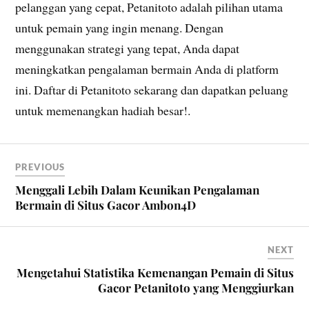
pelanggan yang cepat, Petanitoto adalah pilihan utama
untuk pemain yang ingin menang. Dengan
menggunakan strategi yang tepat, Anda dapat
meningkatkan pengalaman bermain Anda di platform
ini. Daftar di Petanitoto sekarang dan dapatkan peluang
untuk memenangkan hadiah besar!.
PREVIOUS
Menggali Lebih Dalam Keunikan Pengalaman
Bermain di Situs Gacor Ambon4D
NEXT
Mengetahui Statistika Kemenangan Pemain di Situs
Gacor Petanitoto yang Menggiurkan