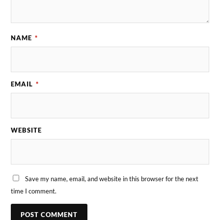
NAME
*
EMAIL
*
WEBSITE
Save my name, email, and website in this browser for the next
time I comment.