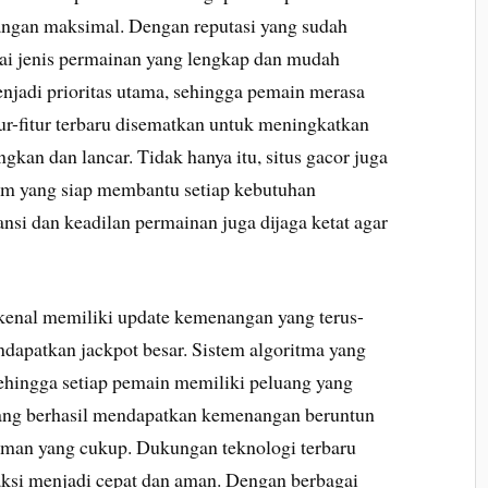
angan maksimal. Dengan reputasi yang sudah
gai jenis permainan yang lengkap dan mudah
jadi prioritas utama, sehingga pemain merasa
ur-fitur terbaru disematkan untuk meningkatkan
an dan lancar. Tidak hanya itu, situs gacor juga
am yang siap membantu setiap kebutuhan
nsi dan keadilan permainan juga dijaga ketat agar
ikenal memiliki update kemenangan yang terus-
dapatkan jackpot besar. Sistem algoritma yang
 sehingga setiap pemain memiliki peluang yang
yang berhasil mendapatkan kemenangan beruntun
laman yang cukup. Dukungan teknologi terbaru
aksi menjadi cepat dan aman. Dengan berbagai