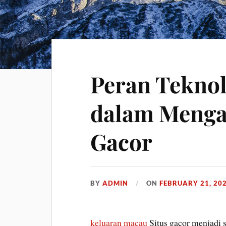
Peran Teknol
dalam Mengat
Gacor
BY
ADMIN
ON
FEBRUARY 21, 20
keluaran macau
Situs gacor menjadi s