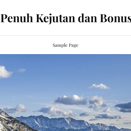
r Penuh Kejutan dan Bonu
Sample Page