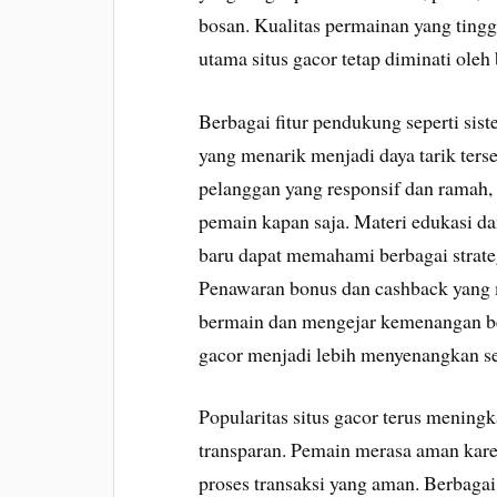
bosan. Kualitas permainan yang ting
utama situs gacor tetap diminati oleh
Berbagai fitur pendukung seperti si
yang menarik menjadi daya tarik ters
pelanggan yang responsif dan ramah,
pemain kapan saja. Materi edukasi d
baru dapat memahami berbagai strat
Penawaran bonus dan cashback yang 
bermain dan mengejar kemenangan bes
gacor menjadi lebih menyenangkan s
Popularitas situs gacor terus meningk
transparan. Pemain merasa aman kare
proses transaksi yang aman. Berbagai