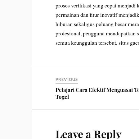
proses verifikasi yang cepat menjadi
permainan dan fitur inovatif menjadi
hiburan sekaligus peluang besar mer
profesional, pengguna mendapatkan s
semua keunggulan tersebut, situs gaco
PREVIOUS
Pelajari Cara Efektif Menguasai T
Togel
Leave a Reply