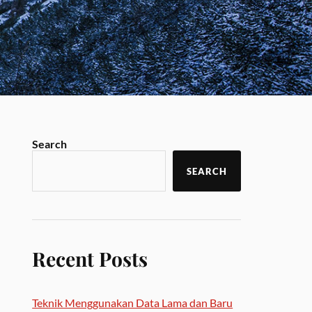
Search
SEARCH
Recent Posts
Teknik Menggunakan Data Lama dan Baru