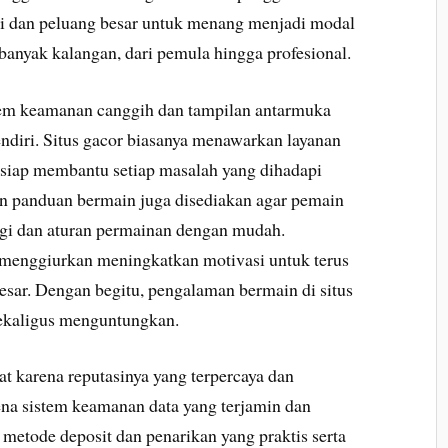
gi dan peluang besar untuk menang menjadi modal
 banyak kalangan, dari pemula hingga profesional.
stem keamanan canggih dan tampilan antarmuka
endiri. Situs gacor biasanya menawarkan layanan
 siap membantu setiap masalah yang dihadapi
an panduan bermain juga disediakan agar pemain
egi dan aturan permainan dengan mudah.
menggiurkan meningkatkan motivasi untuk terus
ar. Dengan begitu, pengalaman bermain di situs
ekaligus menguntungkan.
at karena reputasinya yang terpercaya dan
na sistem keamanan data yang terjamin dan
 metode deposit dan penarikan yang praktis serta