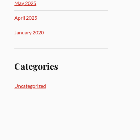
May 2025
April 2025
January 2020
Categories
Uncategorized