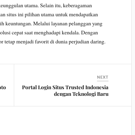
 keunggulan utama. Selain itu, keberagaman
kan situs ini pilihan utama untuk mendapatkan
aih keuntungan. Melalui layanan pelanggan yang
olusi cepat saat menghadapi kendala. Dengan
r tetap menjadi favorit di dunia perjudian daring.
NEXT
oto
Portal Login Situs Trusted Indonesia
dengan Teknologi Baru