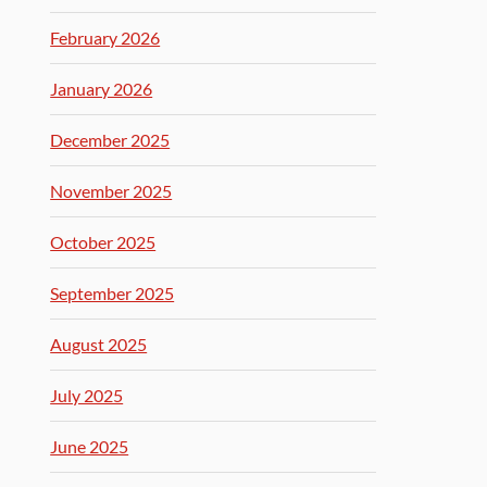
February 2026
January 2026
December 2025
November 2025
October 2025
September 2025
August 2025
July 2025
June 2025