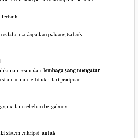
 Terbaik
 selalu mendapatkan peluang terbaik,
:
i
lembaga yang mengatur
liki izin resmi dari
ksi aman dan terhindar dari penipuan.
guna lain sebelum bergabung.
untuk
iki sistem enkripsi