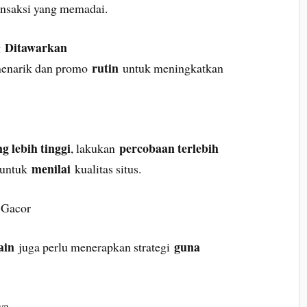
nsaksi yang memadai.
Ditawarkan
g
rutin
menarik dan promo
untuk meningkatkan
g lebih tinggi
percobaan terlebih
, lakukan
menilai
 untuk
kualitas situs.
l Gacor
ain
guna
juga perlu menerapkan strategi
ya