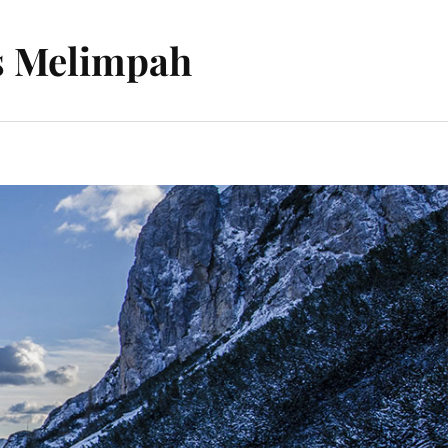
s Melimpah