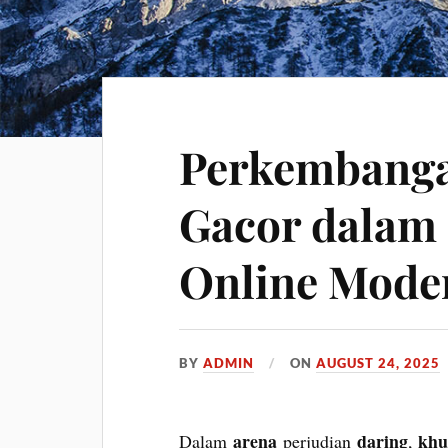
Perkembangan
Gacor dalam 
Online Mode
BY
ADMIN
ON
AUGUST 24, 2025
arena
daring
khu
Dalam
perjudian
,