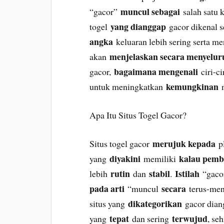
muncul sebagai
“gacor”
salah satu 
yang dianggap
togel
gacor dikenal 
angka
keluaran lebih sering serta m
menjelaskan secara menyeluru
akan
bagaimana mengenali
gacor,
ciri-c
kemungkinan
untuk meningkatkan
m
Apa Itu Situs Togel Gacor?
merujuk kepada
Situs togel gacor
p
diyakini
kalau pemb
yang
memiliki
rutin
stabil
Istilah
lebih
dan
.
“gacor
pada arti
secara
“muncul
terus-men
dikategorikan
situs yang
gacor dian
tepat
terwujud
yang
dan sering
, se