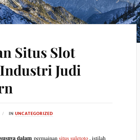
 Situs Slot
Industri Judi
rn
IN
UNCATEGORIZED
susnya dalam
permainan
situs suletoto
, istilah