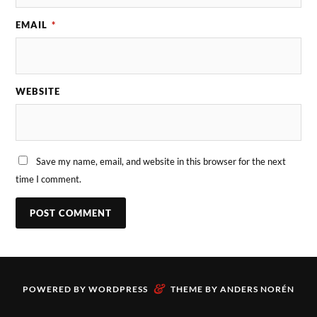
EMAIL
*
WEBSITE
Save my name, email, and website in this browser for the next
time I comment.
&
POWERED BY
WORDPRESS
THEME BY
ANDERS NORÉN