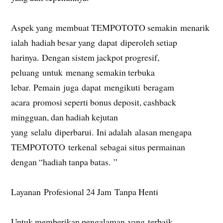
Aspek yang membuat TEMPOTOTO semakin menarik
ialah hadiah besar yang dapat diperoleh setiap
harinya. Dengan sistem jackpot progresif,
peluang untuk menang semakin terbuka
lebar. Pemain juga dapat mengikuti beragam
acara promosi seperti bonus deposit, cashback
mingguan, dan hadiah kejutan
yang selalu diperbarui. Ini adalah alasan mengapa
TEMPOTOTO terkenal sebagai situs permainan
dengan “hadiah tanpa batas. ”
Layanan Profesional 24 Jam Tanpa Henti
Untuk memberikan pengalaman yang terbaik,