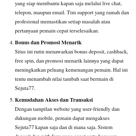
yang siap membantu kapan saja melalui live chat,
telepon, maupun email. Tim support yang ramah dan
profesional memastikan setiap masalah atau
pertanyaan pemain cepat terselesaikan.
Bonus dan Promosi Menarik
Situs ini rutin menawarkan bonus deposit, cashback,
free spin, dan promosi menarik lainnya yang dapat
meningkatkan peluang kemenangan pemain. Hal ini
tentu menambah nilai tambah saat bermain di
Sejuta77.
Kemudahan Akses dan Transaksi
Dengan tampilan website yang user-friendly dan
dukungan mobile, pemain dapat mengakses
Sejuta77 kapan saja dan di mana saja. Sistem