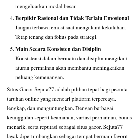
mengeluarkan modal besar.
Berpikir Rasional dan Tidak Terlalu Emosional
Jangan terbawa emosi saat mengalami kekalahan.
Tetap tenang dan fokus pada strategi.
Main Secara Konsisten dan Disiplin
Konsistensi dalam bermain dan disiplin mengikuti
aturan permainan akan membantu meningkatkan
peluang kemenangan.
Situs Gacor Sejuta77 adalah pilihan tepat bagi pecinta
taruhan online yang mencari platform terpercaya,
lengkap, dan menguntungkan. Dengan berbagai
keunggulan seperti keamanan, variasi permainan, bonus
menarik, serta reputasi sebagai situs gacor, Sejuta77
layak dipertimbangkan sebagai tempat bermain favorit