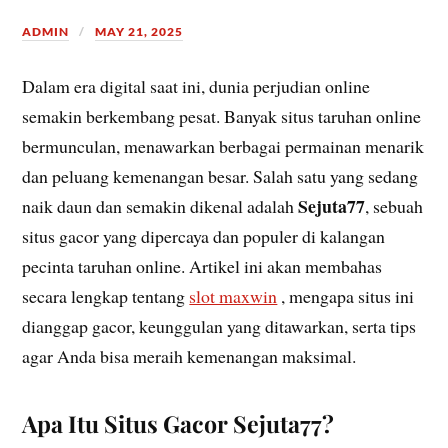
ADMIN
MAY 21, 2025
Dalam era digital saat ini, dunia perjudian online
semakin berkembang pesat. Banyak situs taruhan online
bermunculan, menawarkan berbagai permainan menarik
dan peluang kemenangan besar. Salah satu yang sedang
Sejuta77
naik daun dan semakin dikenal adalah
, sebuah
situs gacor yang dipercaya dan populer di kalangan
pecinta taruhan online. Artikel ini akan membahas
secara lengkap tentang
slot maxwin
, mengapa situs ini
dianggap gacor, keunggulan yang ditawarkan, serta tips
agar Anda bisa meraih kemenangan maksimal.
Apa Itu Situs Gacor Sejuta77?