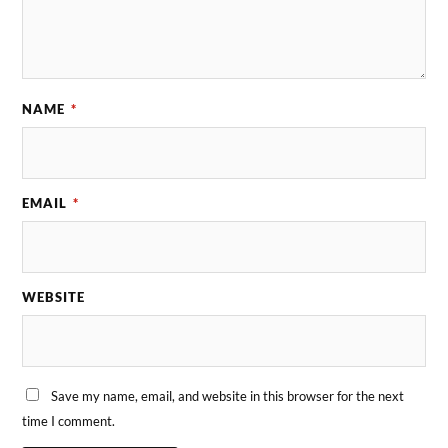
NAME
*
EMAIL
*
WEBSITE
Save my name, email, and website in this browser for the next
time I comment.