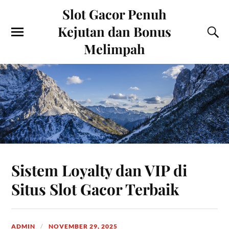
Slot Gacor Penuh
Kejutan dan Bonus
Melimpah
Sistem Loyalty dan VIP di
Situs Slot Gacor Terbaik
ADMIN
NOVEMBER 29, 2025