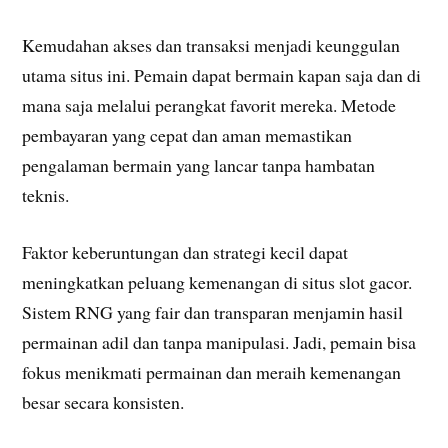
Kemudahan akses dan transaksi menjadi keunggulan
utama situs ini. Pemain dapat bermain kapan saja dan di
mana saja melalui perangkat favorit mereka. Metode
pembayaran yang cepat dan aman memastikan
pengalaman bermain yang lancar tanpa hambatan
teknis.
Faktor keberuntungan dan strategi kecil dapat
meningkatkan peluang kemenangan di situs slot gacor.
Sistem RNG yang fair dan transparan menjamin hasil
permainan adil dan tanpa manipulasi. Jadi, pemain bisa
fokus menikmati permainan dan meraih kemenangan
besar secara konsisten.