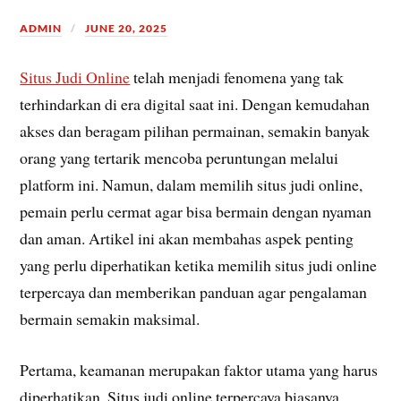
ADMIN
JUNE 20, 2025
Situs Judi Online
telah menjadi fenomena yang tak
terhindarkan di era digital saat ini. Dengan kemudahan
akses dan beragam pilihan permainan, semakin banyak
orang yang tertarik mencoba peruntungan melalui
platform ini. Namun, dalam memilih situs judi online,
pemain perlu cermat agar bisa bermain dengan nyaman
dan aman. Artikel ini akan membahas aspek penting
yang perlu diperhatikan ketika memilih situs judi online
terpercaya dan memberikan panduan agar pengalaman
bermain semakin maksimal.
Pertama, keamanan merupakan faktor utama yang harus
diperhatikan. Situs judi online terpercaya biasanya