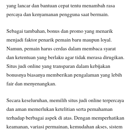
yang lancar dan bantuan cepat tentu menambah rasa
percaya dan kenyamanan pengguna saat bermain.
Sebagai tambahan, bonus dan promo yang menarik
menjadi faktor penarik pemain baru maupun loyal.
Namun, pemain harus cerdas dalam membaca syarat
dan ketentuan yang berlaku agar tidak merasa dirugikan.
Situs judi online yang transparan dalam kebijakan
bonusnya biasanya memberikan pengalaman yang lebih
fair dan menyenangkan.
Secara keseluruhan, memilih situs judi online terpercaya
dan aman memerlukan ketelitian serta pemahaman
terhadap berbagai aspek di atas. Dengan memperhatikan
keamanan, variasi permainan, kemudahan akses, sistem