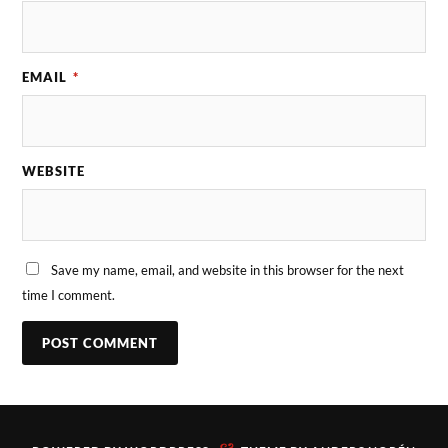
EMAIL
*
WEBSITE
Save my name, email, and website in this browser for the next
time I comment.