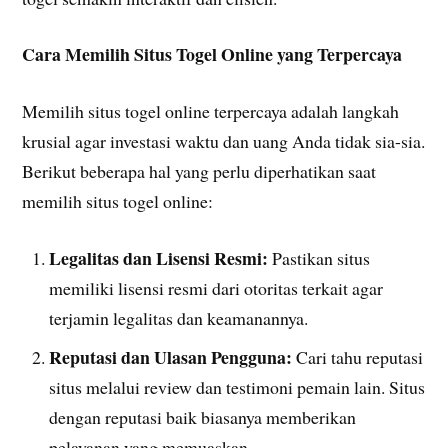
Cara Memilih Situs Togel Online yang Terpercaya
Memilih situs togel online terpercaya adalah langkah
krusial agar investasi waktu dan uang Anda tidak sia-sia.
Berikut beberapa hal yang perlu diperhatikan saat
memilih situs togel online:
Legalitas dan Lisensi Resmi:
Pastikan situs
memiliki lisensi resmi dari otoritas terkait agar
terjamin legalitas dan keamanannya.
Reputasi dan Ulasan Pengguna:
Cari tahu reputasi
situs melalui review dan testimoni pemain lain. Situs
dengan reputasi baik biasanya memberikan
pelayanan yang memuaskan.