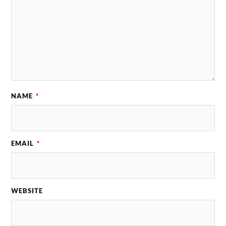
NAME
*
EMAIL
*
WEBSITE