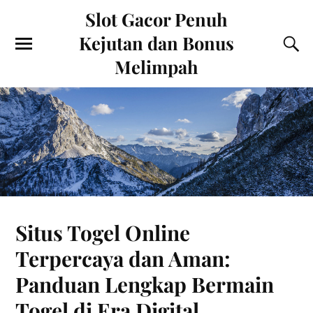
Slot Gacor Penuh
Kejutan dan Bonus
Melimpah
Situs Togel Online
Terpercaya dan Aman:
Panduan Lengkap Bermain
Togel di Era Digital