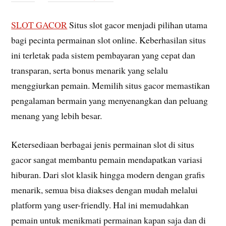
SLOT GACOR
Situs slot gacor menjadi pilihan utama
bagi pecinta permainan slot online. Keberhasilan situs
ini terletak pada sistem pembayaran yang cepat dan
transparan, serta bonus menarik yang selalu
menggiurkan pemain. Memilih situs gacor memastikan
pengalaman bermain yang menyenangkan dan peluang
menang yang lebih besar.
Ketersediaan berbagai jenis permainan slot di situs
gacor sangat membantu pemain mendapatkan variasi
hiburan. Dari slot klasik hingga modern dengan grafis
menarik, semua bisa diakses dengan mudah melalui
platform yang user-friendly. Hal ini memudahkan
pemain untuk menikmati permainan kapan saja dan di