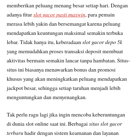
memberikan peluang menang besar setiap hari. Dengan
adanya fitur
slot gacor pasti maxwin
, para pemain
merasa lebih yakin dan bersemangat karena peluang
mendapatkan keuntungan maksimal semakin terbuka
lebar. Tidak hanya itu, keberadaan
slot gacor depo 5k
yang memudahkan proses transaksi deposit membuat
aktivitas bermain semakin lancar tanpa hambatan. Situs-
situs ini biasanya menawarkan bonus dan promosi
khusus yang akan meningkatkan peluang mendapatkan
jackpot besar, sehingga setiap taruhan menjadi lebih
menguntungkan dan menyenangkan.
Tak perlu ragu lagi jika ingin mencoba keberuntungan
di dunia slot online saat ini. Berbagai
situs slot gacor
terbaru
hadir dengan sistem keamanan dan layanan