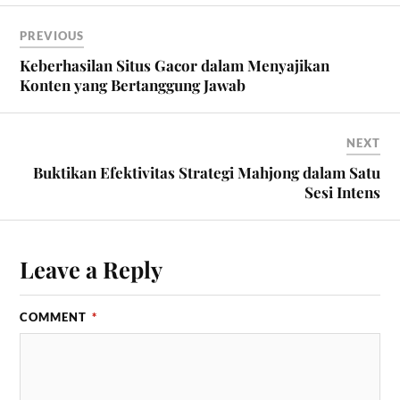
PREVIOUS
Keberhasilan Situs Gacor dalam Menyajikan
Konten yang Bertanggung Jawab
NEXT
Buktikan Efektivitas Strategi Mahjong dalam Satu
Sesi Intens
Leave a Reply
COMMENT
*