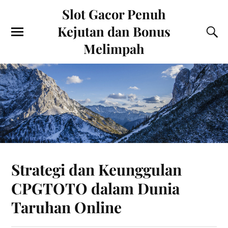
Slot Gacor Penuh
Kejutan dan Bonus
Melimpah
Strategi dan Keunggulan
CPGTOTO dalam Dunia
Taruhan Online