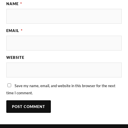
NAME
*
EMAIL
*
WEBSITE
Save my name, email, and website in this browser for the next
time I comment.