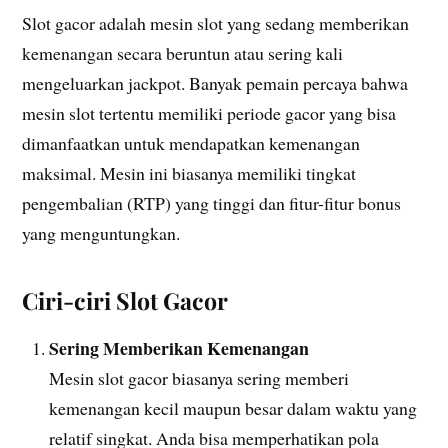
Slot gacor adalah mesin slot yang sedang memberikan
kemenangan secara beruntun atau sering kali
mengeluarkan jackpot. Banyak pemain percaya bahwa
mesin slot tertentu memiliki periode gacor yang bisa
dimanfaatkan untuk mendapatkan kemenangan
maksimal. Mesin ini biasanya memiliki tingkat
pengembalian (RTP) yang tinggi dan fitur-fitur bonus
yang menguntungkan.
Ciri-ciri Slot Gacor
Sering Memberikan Kemenangan
Mesin slot gacor biasanya sering memberi
kemenangan kecil maupun besar dalam waktu yang
relatif singkat. Anda bisa memperhatikan pola