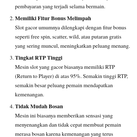
pembayaran yang terjadi selama bermain.
Memiliki Fitur Bonus Melimpah
Slot gacor umumnya dilengkapi dengan fitur bonus
seperti free spin, scatter, wild, atau putaran gratis
yang sering muncul, meningkatkan peluang menang.
Tingkat RTP Tinggi
Mesin slot yang gacor biasanya memiliki RTP
(Return to Player) di atas 95%. Semakin tinggi RTP,
semakin besar peluang pemain mendapatkan
kemenangan.
Tidak Mudah Bosan
Mesin ini biasanya memberikan sensasi yang
menyenangkan dan tidak cepat membuat pemain
merasa bosan karena kemenangan yang terus