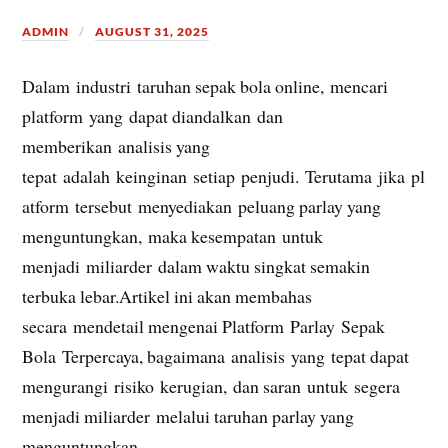
ADMIN
AUGUST 31, 2025
Dalam industri taruhan sepak bola online, mencari
platform yang dapat diandalkan dan
memberikan analisis yang
tepat adalah keinginan setiap penjudi. Terutama jika pl
atform tersebut menyediakan peluang parlay yang
menguntungkan, maka kesempatan untuk
menjadi miliarder dalam waktu singkat semakin
terbuka lebar.Artikel ini akan membahas
secara mendetail mengenai Platform Parlay Sepak
Bola Terpercaya, bagaimana analisis yang tepat dapat
mengurangi risiko kerugian, dan saran untuk segera
menjadi miliarder melalui taruhan parlay yang
menguntungkan.