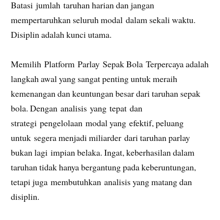
Batasi jumlah taruhan harian dan jangan
mempertaruhkan seluruh modal dalam sekali waktu.
Disiplin adalah kunci utama.
Memilih Platform Parlay Sepak Bola Terpercaya adalah
langkah awal yang sangat penting untuk meraih
kemenangan dan keuntungan besar dari taruhan sepak
bola. Dengan analisis yang tepat dan
strategi pengelolaan modal yang efektif, peluang
untuk segera menjadi miliarder dari taruhan parlay
bukan lagi impian belaka. Ingat, keberhasilan dalam
taruhan tidak hanya bergantung pada keberuntungan,
tetapi juga membutuhkan analisis yang matang dan
disiplin.