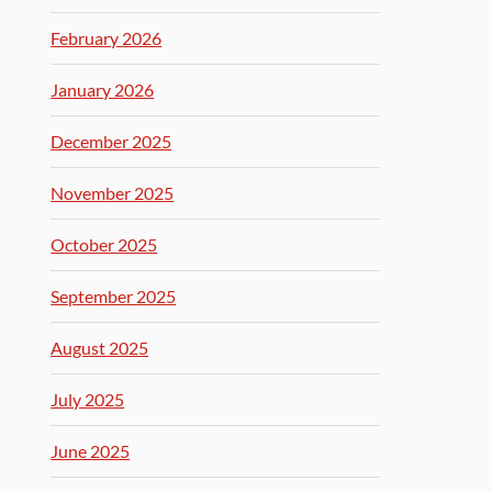
February 2026
January 2026
December 2025
November 2025
October 2025
September 2025
August 2025
July 2025
June 2025