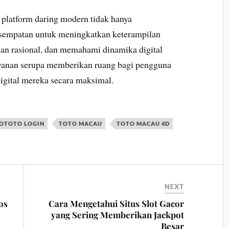
 platform daring modern tidak hanya
esempatan untuk meningkatkan keterampilan
san rasional, dan memahami dinamika digital
yanan serupa memberikan ruang bagi pengguna
gital mereka secara maksimal.
OTOTO LOGIN
TOTO MACAU
TOTO MACAU 4D
NEXT
os
Cara Mengetahui Situs Slot Gacor
yang Sering Memberikan Jackpot
Besar