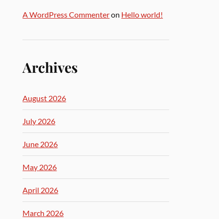
A WordPress Commenter
on
Hello world!
Archives
August 2026
July 2026
June 2026
May 2026
April 2026
March 2026