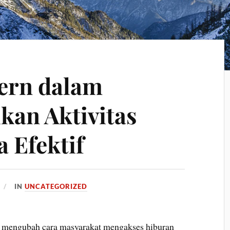
ern dalam
an Aktivitas
a Efektif
IN
UNCATEGORIZED
ah mengubah cara masyarakat mengakses hiburan