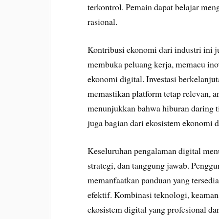
terkontrol. Pemain dapat belajar men
rasional.
Kontribusi ekonomi dari industri ini j
membuka peluang kerja, memacu inov
ekonomi digital. Investasi berkelan
memastikan platform tetap relevan, am
menunjukkan bahwa hiburan daring tid
juga bagian dari ekosistem ekonomi 
Keseluruhan pengalaman digital menu
strategi, dan tanggung jawab. Peng
memanfaatkan panduan yang tersedia 
efektif. Kombinasi teknologi, keaman
ekosistem digital yang profesional da