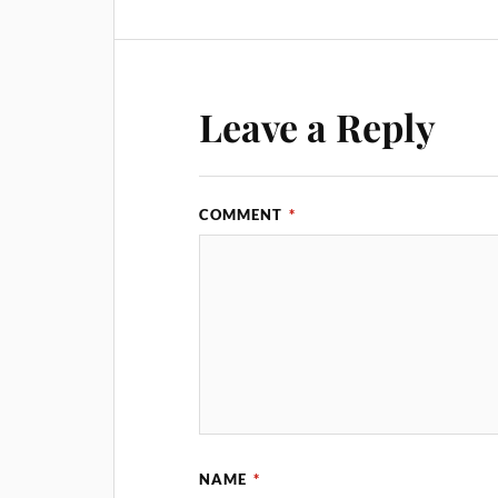
Leave a Reply
COMMENT
*
NAME
*