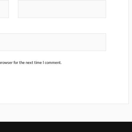
browser for the next time I comment.