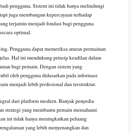
badi pengguna. Sistem ini tidak hanya melindungi
tetapi juga membangun kepercayaan terhadap
ang terjamin menjadi fondasi bagi pengguna
secara optimal.
nting. Pengguna dapat memeriksa aturan permainan
las. Hal ini mendukung prinsip keadilan dalam
 aman bagi pemain. Dengan sistem yang
ambil oleh pengguna didasarkan pada informasi
in menjadi lebih profesional dan terstruktur.
tegral dari platform modern. Banyak penyedia
dan strategi yang membantu pemain memahami
uan ini tidak hanya meningkatkan peluang
g pengalaman yang lebih menyenangkan dan