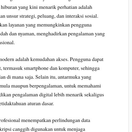
k hiburan yang kini menarik perhatian adalah
unsur strategi, peluang, dan interaksi sosial.
kan layanan yang memungkinkan pengguna
 mudah dan nyaman, menghadirkan pengalaman yang
sional.
 modern adalah kemudahan akses. Pengguna dapat
t, termasuk smartphone dan komputer, sehingga
dan di mana saja. Selain itu, antarmuka yang
pemula maupun berpengalaman, untuk memahami
ikan pengalaman digital lebih menarik sekaligus
etidaktahuan aturan dasar.
rofesional menempatkan perlindungan data
nkripsi canggih digunakan untuk menjaga