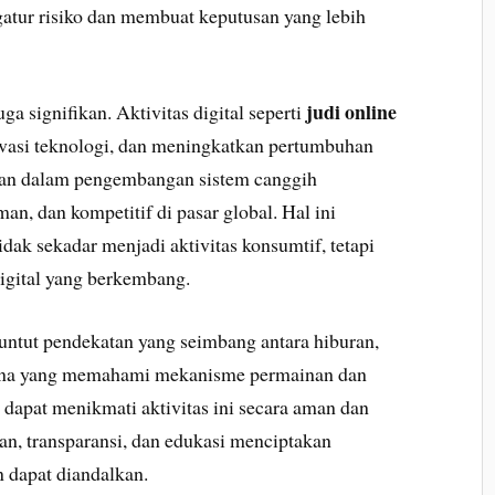
gatur risiko dan membuat keputusan yang lebih
judi online
uga signifikan. Aktivitas digital seperti
asi teknologi, dan meningkatkan pertumbuhan
jutan dalam pengembangan sistem canggih
an, dan kompetitif di pasar global. Hal ini
ak sekadar menjadi aktivitas konsumtif, tetapi
digital yang berkembang.
ntut pendekatan yang seimbang antara hiburan,
guna yang memahami mekanisme permainan dan
dapat menikmati aktivitas ini secara aman dan
an, transparansi, dan edukasi menciptakan
n dapat diandalkan.