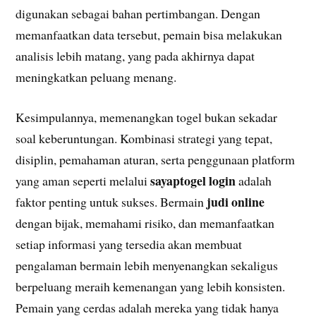
digunakan sebagai bahan pertimbangan. Dengan
memanfaatkan data tersebut, pemain bisa melakukan
analisis lebih matang, yang pada akhirnya dapat
meningkatkan peluang menang.
Kesimpulannya, memenangkan togel bukan sekadar
soal keberuntungan. Kombinasi strategi yang tepat,
disiplin, pemahaman aturan, serta penggunaan platform
sayaptogel login
yang aman seperti melalui
adalah
judi online
faktor penting untuk sukses. Bermain
dengan bijak, memahami risiko, dan memanfaatkan
setiap informasi yang tersedia akan membuat
pengalaman bermain lebih menyenangkan sekaligus
berpeluang meraih kemenangan yang lebih konsisten.
Pemain yang cerdas adalah mereka yang tidak hanya