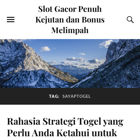
Slot Gacor Penuh
Kejutan dan Bonus
Melimpah
TAG:
SAYAPTOGEL
Rahasia Strategi Togel yang
Perlu Anda Ketahui untuk