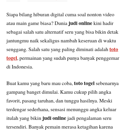
Siapa bilang hiburan digital cuma soal nonton video
judi online
atau main game biasa? Dunia
kini hadir
sebagai salah satu alternatif seru yang bisa bikin detak
jantungmu naik sekaligus nambah keseruan di waktu
toto
senggang. Salah satu yang paling diminati adalah
togel
, permainan yang sudah punya banyak penggemar
di Indonesia.
toto togel
Buat kamu yang baru mau coba,
sebenarnya
gampang banget dimulai. Kamu cukup pilih angka
favorit, pasang taruhan, dan tunggu hasilnya. Meski
terdengar sederhana, sensasi menunggu angka keluar
judi online
itulah yang bikin
jadi pengalaman seru
tersendiri. Banyak pemain merasa ketagihan karena