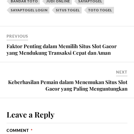
BANDAR TOTO
JUDI ONLINE
SAYAPTOGEL
SAYAPTOGEL LOGIN
SITUS TOGEL
TOTO TOGEL
PREVIOUS
Faktor Penting dalam Memilih Situs Slot Gacor
yang Mendukung Transaksi Cepat dan Aman
NEXT
Keberhasilan Pemain dalam Menemukan Situs Slot
Gacor yang Paling Menguntungkan
Leave a Reply
COMMENT
*