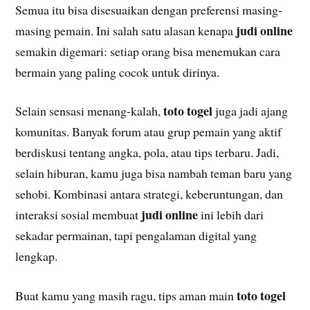
Semua itu bisa disesuaikan dengan preferensi masing-
judi online
masing pemain. Ini salah satu alasan kenapa
semakin digemari: setiap orang bisa menemukan cara
bermain yang paling cocok untuk dirinya.
toto togel
Selain sensasi menang-kalah,
juga jadi ajang
komunitas. Banyak forum atau grup pemain yang aktif
berdiskusi tentang angka, pola, atau tips terbaru. Jadi,
selain hiburan, kamu juga bisa nambah teman baru yang
sehobi. Kombinasi antara strategi, keberuntungan, dan
judi online
interaksi sosial membuat
ini lebih dari
sekadar permainan, tapi pengalaman digital yang
lengkap.
toto togel
Buat kamu yang masih ragu, tips aman main